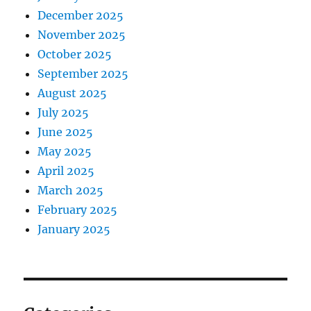
December 2025
November 2025
October 2025
September 2025
August 2025
July 2025
June 2025
May 2025
April 2025
March 2025
February 2025
January 2025