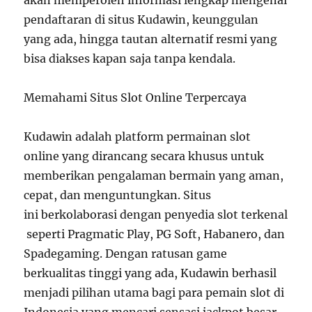
akan memperoleh informasi lengkap mengenai
pendaftaran di situs Kudawin, keunggulan
yang ada, hingga tautan alternatif resmi yang
bisa diakses kapan saja tanpa kendala.
Memahami Situs Slot Online Terpercaya
Kudawin adalah platform permainan slot
online yang dirancang secara khusus untuk
memberikan pengalaman bermain yang aman,
cepat, dan menguntungkan. Situs
ini berkolaborasi dengan penyedia slot terkenal
seperti Pragmatic Play, PG Soft, Habanero, dan
Spadegaming. Dengan ratusan game
berkualitas tinggi yang ada, Kudawin berhasil
menjadi pilihan utama bagi para pemain slot di