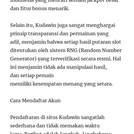
Indonesia yang mencari sensasi jackpot besar
dan fitur bonus menarik.
Selain itu, Kudawin juga sangat menghargai
prinsip transparansi dan permainan yang
adil, menjamin bahwa setiap hasil putaran slot
ditentukan oleh sistem RNG (Random Number
Generator) yang terverifikasi secara resmi. Hal
ini menjamin tidak ada manipulasi hasil,
dan setiap pemain
memiliki kesempatan menang yang setara.
Cara Mendaftar Akun
Pendaftaran di situs Kudawin sangatlah
sederhana dan tidak memakan waktu