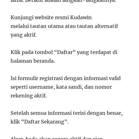
lama. Berikut adalah langkah-langkahnya:
Kunjungi website resmi Kudawin
melalui tautan utama atau tautan alternatif
yang aktif.
Klik pada tombol “Daftar” yang terdapat di
halaman beranda.
Isi formulir registrasi dengan informasi valid
seperti username, kata sandi, dan nomor
rekening aktif.
Setelah semua informasi terisi dengan benar,
klik “Daftar Sekarang”.