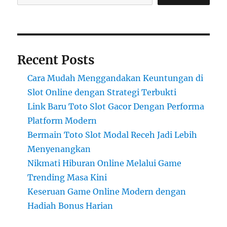
Recent Posts
Cara Mudah Menggandakan Keuntungan di
Slot Online dengan Strategi Terbukti
Link Baru Toto Slot Gacor Dengan Performa
Platform Modern
Bermain Toto Slot Modal Receh Jadi Lebih
Menyenangkan
Nikmati Hiburan Online Melalui Game
Trending Masa Kini
Keseruan Game Online Modern dengan
Hadiah Bonus Harian