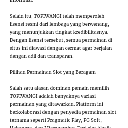
informasi.
Selain itu, TOPIWANGI telah memperoleh
lisensi resmi dari lembaga yang berwenang,
yang menunjukkan tingkat kredibilitasnya.
Dengan lisensi tersebut, semua permainan di
situs ini diawasi dengan cermat agar berjalan
dengan adil dan transparan.
Pilihan Permainan Slot yang Beragam
Salah satu alasan dominan pemain memilih
TOPIWANGI adalah banyaknya variasi
permainan yang ditawarkan. Platform ini
berkolaborasi dengan penyedia permainan slot
ternama seperti Pragmatic Play, PG Soft,