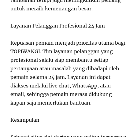
tambahan tetapi juga meningkatkan peluang
untuk meraih kemenangan besar.
Layanan Pelanggan Profesional 24 Jam
Kepuasan pemain menjadi prioritas utama bagi
TOPIWANGI. Tim layanan pelanggan yang
profesional selalu siap membantu setiap
pertanyaan atau masalah yang dihadapi oleh
pemain selama 24 jam. Layanan ini dapat
diakses melalui live chat, WhatsApp, atau
email, sehingga pemain merasa didukung
kapan saja memerlukan bantuan.
Kesimpulan