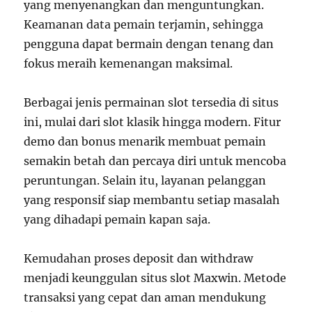
yang menyenangkan dan menguntungkan.
Keamanan data pemain terjamin, sehingga
pengguna dapat bermain dengan tenang dan
fokus meraih kemenangan maksimal.
Berbagai jenis permainan slot tersedia di situs
ini, mulai dari slot klasik hingga modern. Fitur
demo dan bonus menarik membuat pemain
semakin betah dan percaya diri untuk mencoba
peruntungan. Selain itu, layanan pelanggan
yang responsif siap membantu setiap masalah
yang dihadapi pemain kapan saja.
Kemudahan proses deposit dan withdraw
menjadi keunggulan situs slot Maxwin. Metode
transaksi yang cepat dan aman mendukung