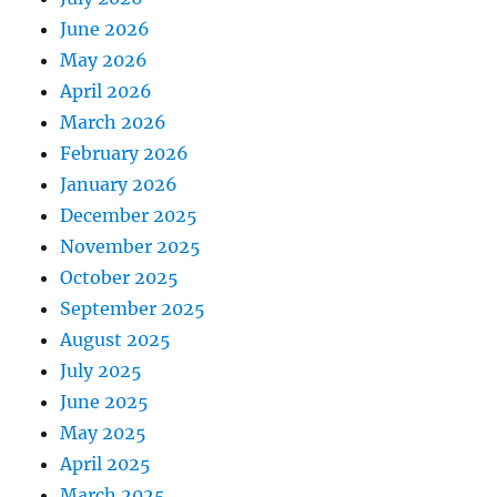
June 2026
May 2026
April 2026
March 2026
February 2026
January 2026
December 2025
November 2025
October 2025
September 2025
August 2025
July 2025
June 2025
May 2025
April 2025
March 2025