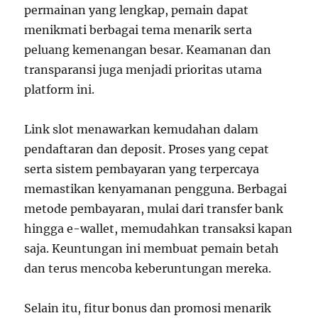
permainan yang lengkap, pemain dapat
menikmati berbagai tema menarik serta
peluang kemenangan besar. Keamanan dan
transparansi juga menjadi prioritas utama
platform ini.
Link slot menawarkan kemudahan dalam
pendaftaran dan deposit. Proses yang cepat
serta sistem pembayaran yang terpercaya
memastikan kenyamanan pengguna. Berbagai
metode pembayaran, mulai dari transfer bank
hingga e-wallet, memudahkan transaksi kapan
saja. Keuntungan ini membuat pemain betah
dan terus mencoba keberuntungan mereka.
Selain itu, fitur bonus dan promosi menarik