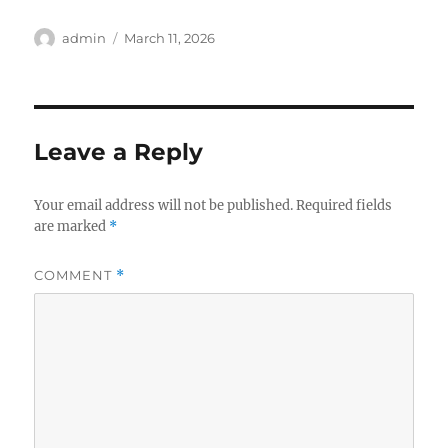
Author
Posted
admin
March 11, 2026
on
Leave a Reply
Your email address will not be published.
Required fields
are marked
*
COMMENT
*