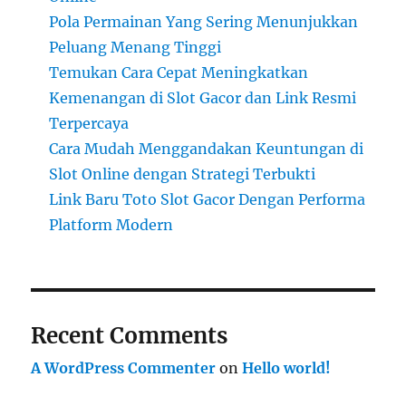
Pola Permainan Yang Sering Menunjukkan
Peluang Menang Tinggi
Temukan Cara Cepat Meningkatkan
Kemenangan di Slot Gacor dan Link Resmi
Terpercaya
Cara Mudah Menggandakan Keuntungan di
Slot Online dengan Strategi Terbukti
Link Baru Toto Slot Gacor Dengan Performa
Platform Modern
Recent Comments
A WordPress Commenter
on
Hello world!