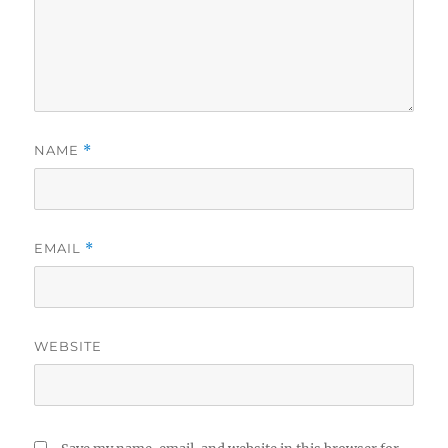
NAME
*
EMAIL
*
WEBSITE