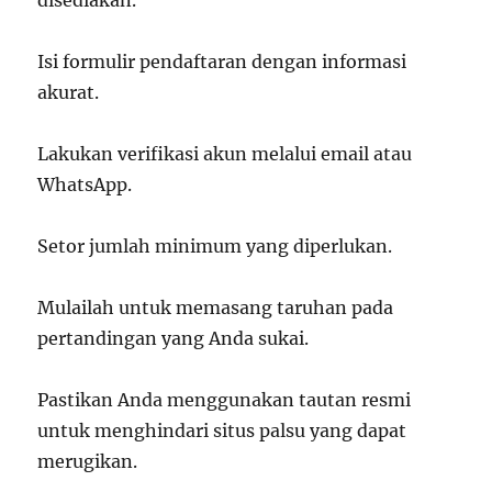
disediakan.
Isi formulir pendaftaran dengan informasi
akurat.
Lakukan verifikasi akun melalui email atau
WhatsApp.
Setor jumlah minimum yang diperlukan.
Mulailah untuk memasang taruhan pada
pertandingan yang Anda sukai.
Pastikan Anda menggunakan tautan resmi
untuk menghindari situs palsu yang dapat
merugikan.