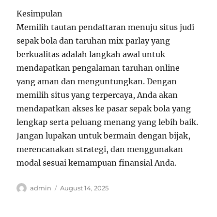
Kesimpulan
Memilih tautan pendaftaran menuju situs judi
sepak bola dan taruhan mix parlay yang
berkualitas adalah langkah awal untuk
mendapatkan pengalaman taruhan online
yang aman dan menguntungkan. Dengan
memilih situs yang terpercaya, Anda akan
mendapatkan akses ke pasar sepak bola yang
lengkap serta peluang menang yang lebih baik.
Jangan lupakan untuk bermain dengan bijak,
merencanakan strategi, dan menggunakan
modal sesuai kemampuan finansial Anda.
Author
Posted
admin
August 14, 2025
on