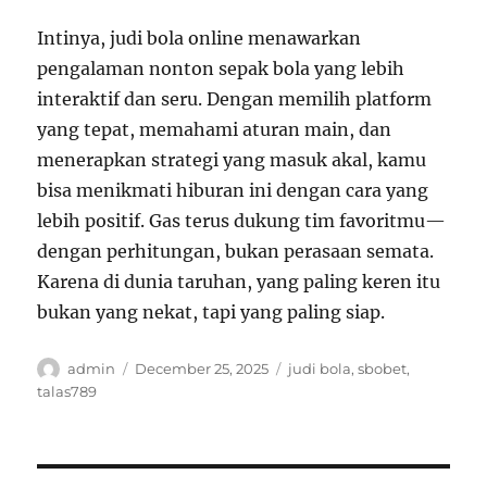
Intinya, judi bola online menawarkan
pengalaman nonton sepak bola yang lebih
interaktif dan seru. Dengan memilih platform
yang tepat, memahami aturan main, dan
menerapkan strategi yang masuk akal, kamu
bisa menikmati hiburan ini dengan cara yang
lebih positif. Gas terus dukung tim favoritmu—
dengan perhitungan, bukan perasaan semata.
Karena di dunia taruhan, yang paling keren itu
bukan yang nekat, tapi yang paling siap.
Author
Posted
Tags
admin
December 25, 2025
judi bola
,
sbobet
,
on
talas789