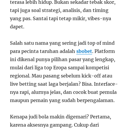
terasa lebih hidup. Bukan sekadar tebak skor,
tapi juga soal strategi, analisis, dan timing
yang pas. Santai tapi tetap mikir, vibes-nya
dapet.
Salah satu nama yang sering jadi top of mind
para pecinta taruhan adalah
sbobet
. Platform
ini dikenal punya pilihan pasar yang lengkap,
mulai dari liga top Eropa sampai kompetisi
regional. Mau pasang sebelum kick-off atau
live betting saat laga berjalan? Bisa. Interface-
nya rapi, alurnya jelas, dan cocok buat pemula
maupun pemain yang sudah berpengalaman.
Kenapa judi bola makin digemari? Pertama,
karena aksesnya gampang. Cukup dari