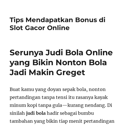
Tips Mendapatkan Bonus di
Slot Gacor Online
Serunya Judi Bola Online
yang Bikin Nonton Bola
Jadi Makin Greget
Buat kamu yang doyan sepak bola, nonton
pertandingan tanpa tensi itu rasanya kayak
minum kopi tanpa gula—kurang nendang. Di
sinilah
judi bola
hadir sebagai bumbu
tambahan yang bikin tiap menit pertandingan