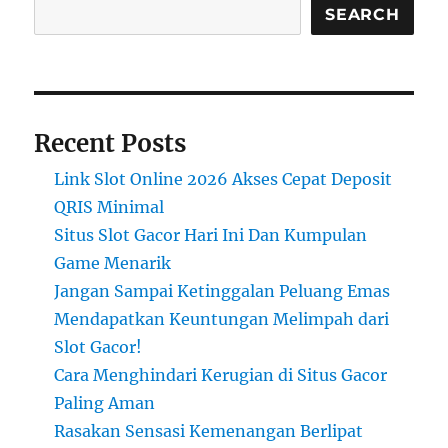
SEARCH
Recent Posts
Link Slot Online 2026 Akses Cepat Deposit
QRIS Minimal
Situs Slot Gacor Hari Ini Dan Kumpulan
Game Menarik
Jangan Sampai Ketinggalan Peluang Emas
Mendapatkan Keuntungan Melimpah dari
Slot Gacor!
Cara Menghindari Kerugian di Situs Gacor
Paling Aman
Rasakan Sensasi Kemenangan Berlipat