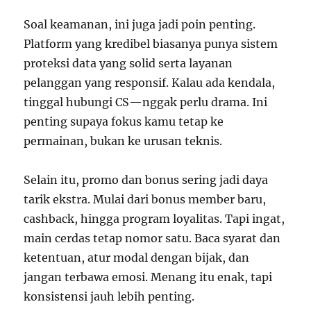
Soal keamanan, ini juga jadi poin penting.
Platform yang kredibel biasanya punya sistem
proteksi data yang solid serta layanan
pelanggan yang responsif. Kalau ada kendala,
tinggal hubungi CS—nggak perlu drama. Ini
penting supaya fokus kamu tetap ke
permainan, bukan ke urusan teknis.
Selain itu, promo dan bonus sering jadi daya
tarik ekstra. Mulai dari bonus member baru,
cashback, hingga program loyalitas. Tapi ingat,
main cerdas tetap nomor satu. Baca syarat dan
ketentuan, atur modal dengan bijak, dan
jangan terbawa emosi. Menang itu enak, tapi
konsistensi jauh lebih penting.