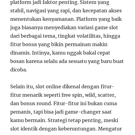
platform jadi faktor penting. Sistem yang
stabil, navigasi yang rapi, dan kecepatan akses
menentukan kenyamanan. Platform yang baik
juga biasanya menyediakan variasi game slot
dari berbagai tema, tingkat volatilitas, hingga
fitur bonus yang bikin permainan makin
dinamis. Intinya, kamu nggak bakal cepat
bosan karena selalu ada sesuatu yang baru buat
dicoba.
Selain itu, slot online dikenal dengan fitur-
fitur menarik seperti free spin, wild, scatter,
dan bonus round. Fitur-fitur ini bukan cuma
pemanis, tapi bisa jadi game-changer saat
kamu bermain. Strategi tetap penting, meski
slot identik dengan keberuntungan. Mengatur