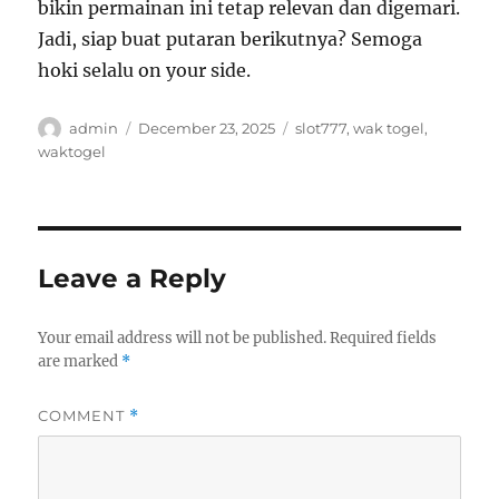
bikin permainan ini tetap relevan dan digemari.
Jadi, siap buat putaran berikutnya? Semoga
hoki selalu on your side.
Author
Posted
Tags
admin
December 23, 2025
slot777
,
wak togel
,
on
waktogel
Leave a Reply
Your email address will not be published.
Required fields
are marked
*
COMMENT
*