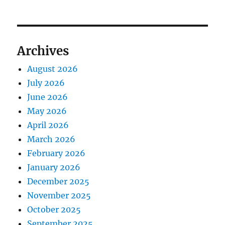
Archives
August 2026
July 2026
June 2026
May 2026
April 2026
March 2026
February 2026
January 2026
December 2025
November 2025
October 2025
September 2025