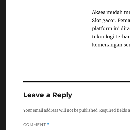
Akses mudah mel
Slot gacor. Pema
platform ini di
teknologi terba
kemenangan sem
Leave a Reply
Your email address will not be published.
Required fields
COMMENT
*