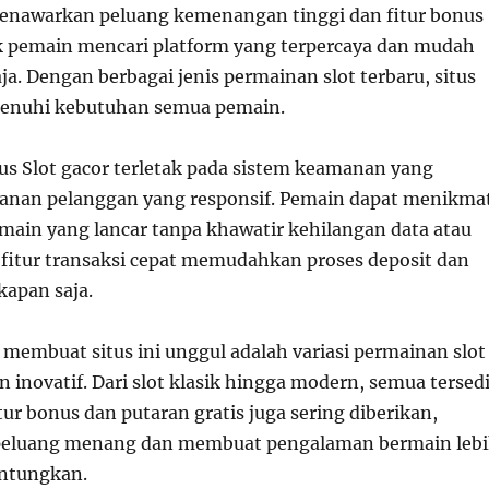
enawarkan peluang kemenangan tinggi dan fitur bonus
 pemain mencari platform yang terpercaya dan mudah
ja. Dengan berbagai jenis permainan slot terbaru, situs
nuhi kebutuhan semua pemain.
tus Slot gacor terletak pada sistem keamanan yang
yanan pelanggan yang responsif. Pemain dapat menikma
ain yang lancar tanpa khawatir kehilangan data atau
, fitur transaksi cepat memudahkan proses deposit dan
kapan saja.
 membuat situs ini unggul adalah variasi permainan slot
 inovatif. Dari slot klasik hingga modern, semua tersed
tur bonus dan putaran gratis juga sering diberikan,
eluang menang dan membuat pengalaman bermain leb
ntungkan.