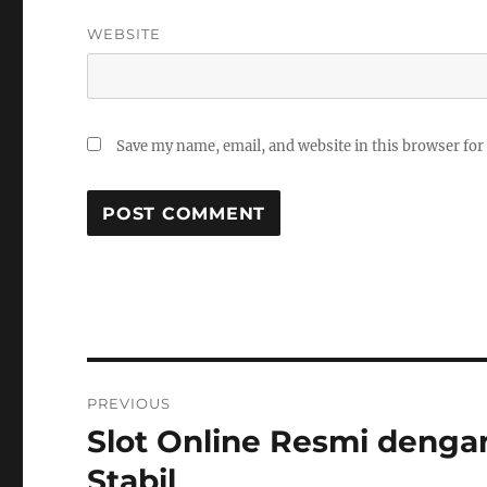
WEBSITE
Save my name, email, and website in this browser for
Post
PREVIOUS
navigation
Slot Online Resmi denga
Previous
post:
Stabil