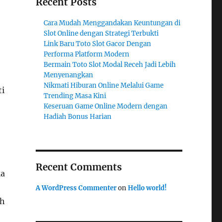
Recent Posts
Cara Mudah Menggandakan Keuntungan di
Slot Online dengan Strategi Terbukti
Link Baru Toto Slot Gacor Dengan
Performa Platform Modern
Bermain Toto Slot Modal Receh Jadi Lebih
Menyenangkan
Nikmati Hiburan Online Melalui Game
ti
Trending Masa Kini
Keseruan Game Online Modern dengan
Hadiah Bonus Harian
Recent Comments
ia
A WordPress Commenter
on
Hello world!
ih