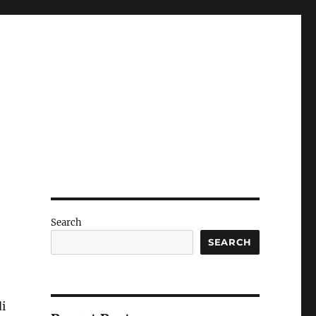
Search
SEARCH
i