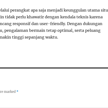
alui perangkat apa saja menjadi keunggulan utama situ
in tidak perlu khawatir dengan kendala teknis karena
rancang responsif dan user-friendly. Dengan dukungan
ru, pengalaman bermain tetap optimal, serta peluang
akin tinggi sepanjang waktu.
 are marked
*