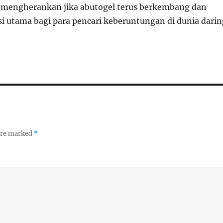
 mengherankan jika abutogel terus berkembang dan
si utama bagi para pencari keberuntungan di dunia darin
 are marked
*