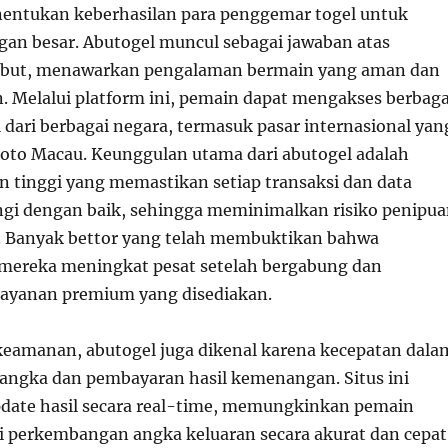
entukan keberhasilan para penggemar togel untuk
an besar. Abutogel muncul sebagai jawaban atas
ebut, menawarkan pengalaman bermain yang aman dan
Melalui platform ini, pemain dapat mengakses berbaga
 dari berbagai negara, termasuk pasar internasional yan
 toto Macau. Keunggulan utama dari abutogel adalah
 tinggi yang memastikan setiap transaksi dan data
ungi dengan baik, sehingga meminimalkan risiko penipu
. Banyak bettor yang telah membuktikan bahwa
mereka meningkat pesat setelah bergabung dan
ayanan premium yang disediakan.
i keamanan, abutogel juga dikenal karena kecepatan dala
 angka dan pembayaran hasil kemenangan. Situs ini
date hasil secara real-time, memungkinkan pemain
 perkembangan angka keluaran secara akurat dan cepat