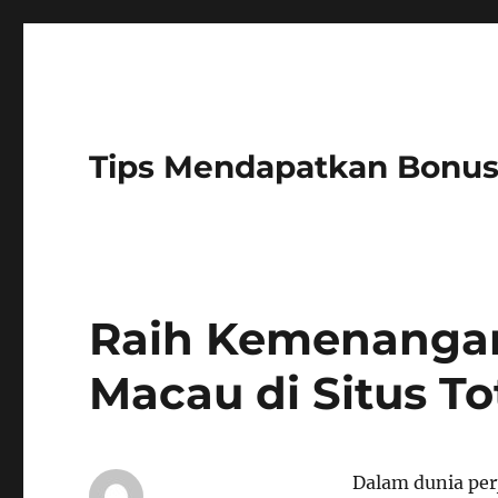
Tips Mendapatkan Bonus 
Raih Kemenangan
Macau di Situs T
Dalam dunia perj