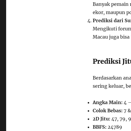
Banyak pemain 
ekor, maupun po
Prediksi dari S
Mengikuti forum
Macau juga bisa
Prediksi Ji
Berdasarkan anal
sering keluar, b
Angka Main:
4 –
Colok Bebas:
7 &
2D Jitu:
47, 79, 9
BBFS:
24789