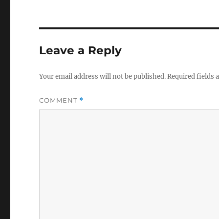
Leave a Reply
Your email address will not be published.
Required fields
COMMENT
*