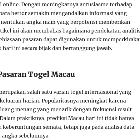
l online. Dengan meningkatnya antusiasme terhadap
para bettor semakin mengandalkan informasi yang
enentukan angka main yang berpotensi memberikan
ikel ini akan membahas bagaimana pendekatan analitis
a kebiasaan pasaran dapat digunakan untuk memperkirak
 hari ini secara bijak dan bertanggung jawab.
Pasaran Togel Macau
erupakan salah satu varian togel internasional yang
 keluaran harian. Popularitasnya meningkat karena
luang menang yang menarik dengan frekuensi result
Dalam praktiknya, prediksi Macau hari ini tidak hanya
 keberuntungan semata, tetapi juga pada analisa data
en angka sebelumnya.