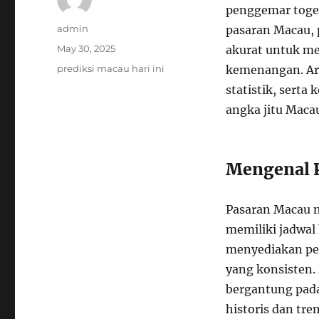
penggemar toge
Author
admin
pasaran Macau, 
Posted
May 30, 2025
akurat untuk m
on
Tags
prediksi macau hari ini
kemenangan. Art
statistik, sert
angka jitu Macau
Mengenal 
Pasaran Macau m
memiliki jadwal
menyediakan pe
yang konsisten. 
bergantung pada
historis dan tr