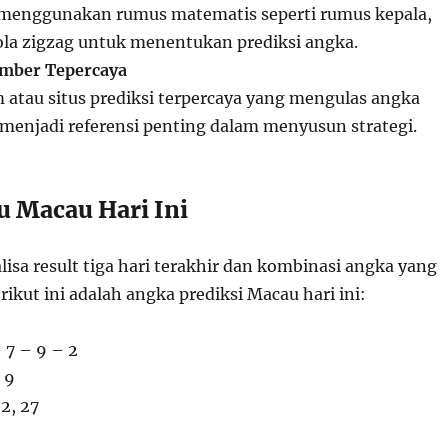
menggunakan rumus matematis seperti rumus kepala,
la zigzag untuk menentukan prediksi angka.
umber Tepercaya
 atau situs prediksi terpercaya yang mengulas angka
 menjadi referensi penting dalam menyusun strategi.
tu Macau Hari Ini
isa result tiga hari terakhir dan kombinasi angka yang
erikut ini adalah angka prediksi Macau hari ini:
 7 – 9 – 2
 9
2, 27