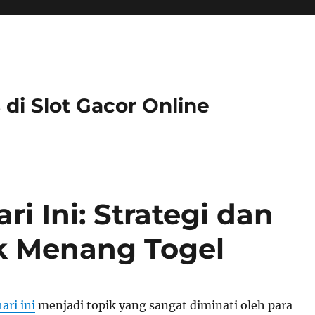
di Slot Gacor Online
ri Ini: Strategi dan
uk Menang Togel
ari ini
menjadi topik yang sangat diminati oleh para