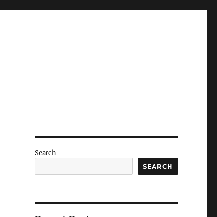
Search
SEARCH