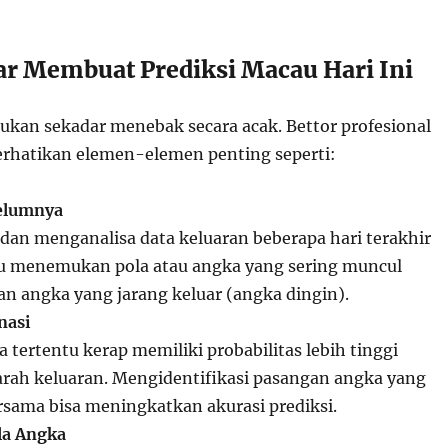
r Membuat Prediksi Macau Hari Ini
bukan sekadar menebak secara acak. Bettor profesional
rhatikan elemen-elemen penting seperti:
belumnya
n menganalisa data keluaran beberapa hari terakhir
 menemukan pola atau angka yang sering muncul
an angka yang jarang keluar (angka dingin).
nasi
tertentu kerap memiliki probabilitas lebih tinggi
arah keluaran. Mengidentifikasi pasangan angka yang
ersama bisa meningkatkan akurasi prediksi.
la Angka