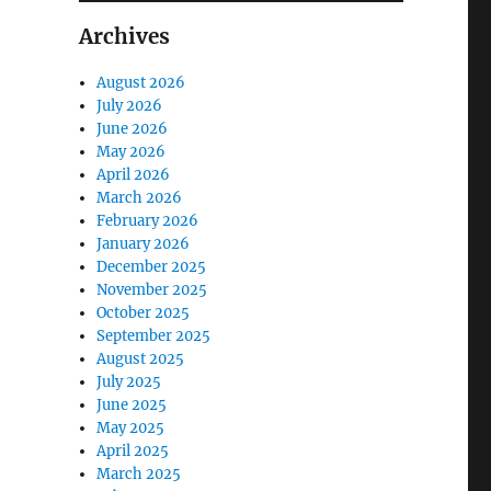
Archives
August 2026
July 2026
June 2026
May 2026
April 2026
March 2026
February 2026
January 2026
December 2025
November 2025
October 2025
September 2025
August 2025
July 2025
June 2025
May 2025
April 2025
March 2025