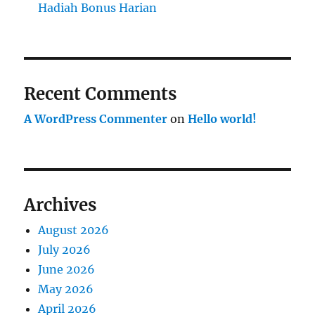
Hadiah Bonus Harian
Recent Comments
A WordPress Commenter
on
Hello world!
Archives
August 2026
July 2026
June 2026
May 2026
April 2026