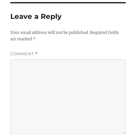
Leave a Reply
Your email address will not be published.
Required fields
are marked
*
COMMENT
*