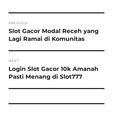
Post
PREVIOUS
navigation
Slot Gacor Modal Receh yang
Previous
post:
Lagi Ramai di Komunitas
NEXT
Login Slot Gacor 10k Amanah
Next
post:
Pasti Menang di Slot777