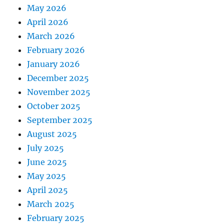
May 2026
April 2026
March 2026
February 2026
January 2026
December 2025
November 2025
October 2025
September 2025
August 2025
July 2025
June 2025
May 2025
April 2025
March 2025
February 2025