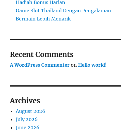
Hadiah Bonus Harian
Game Slot Thailand Dengan Pengalaman
Bermain Lebih Menarik
Recent Comments
A WordPress Commenter
on
Hello world!
Archives
August 2026
July 2026
June 2026