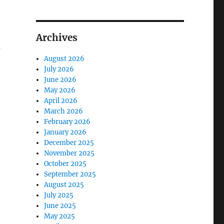
Archives
a
August 2026
July 2026
June 2026
May 2026
April 2026
March 2026
February 2026
January 2026
December 2025
November 2025
October 2025
September 2025
August 2025
July 2025
June 2025
May 2025