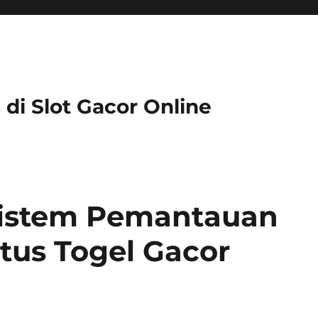
di Slot Gacor Online
istem Pemantauan
tus Togel Gacor