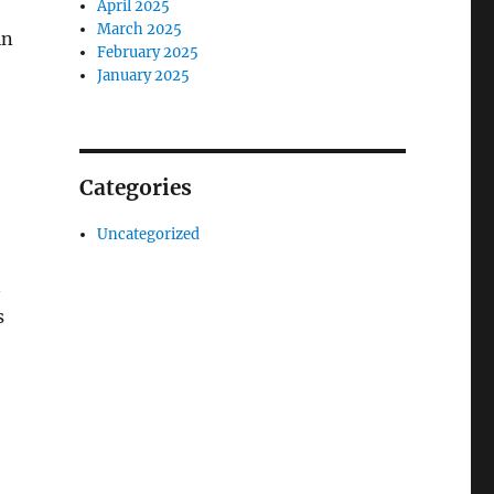
April 2025
March 2025
in
February 2025
January 2025
Categories
Uncategorized
n
s