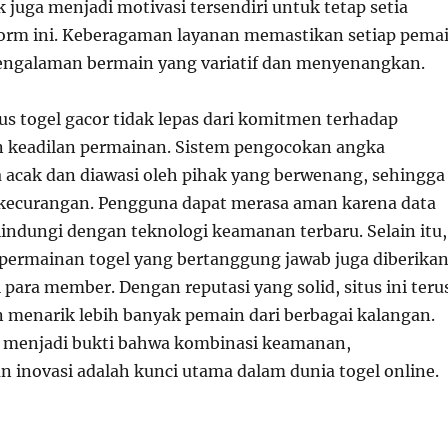
juga menjadi motivasi tersendiri untuk tetap setia
form ini. Keberagaman layanan memastikan setiap pema
ngalaman bermain yang variatif dan menyenangkan.
us togel gacor tidak lepas dari komitmen terhadap
n keadilan permainan. Sistem pengocokan angka
a acak dan diawasi oleh pihak yang berwenang, sehingga
 kecurangan. Pengguna dapat merasa aman karena data
lindungi dengan teknologi keamanan terbaru. Selain itu,
 permainan togel yang bertanggung jawab juga diberika
i para member. Dengan reputasi yang solid, situs ini teru
menarik lebih banyak pemain dari berbagai kalangan.
i menjadi bukti bahwa kombinasi keamanan,
 inovasi adalah kunci utama dalam dunia togel online.