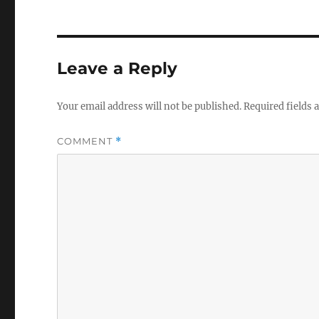
Leave a Reply
Your email address will not be published.
Required fields
COMMENT
*