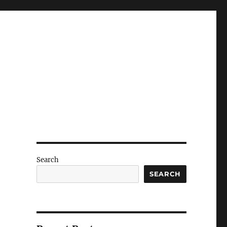
Search
SEARCH