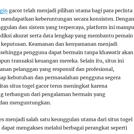
ogin
gacor telah menjadi pilihan utama bagi para pecinta
n mendapatkan keberuntungan secara konsisten. Denga
unggulan dan sistem yang terpercaya, platform ini mamp
iksi akurat serta data lengkap yang membantu pemain
keputusan. Keamanan dan kenyamanan menjadi
, sehingga pengguna dapat bermain tanpa khawatir akan
pun transaksi keuangan mereka. Selain itu, situs ini
nan pelanggan yang responsif dan profesional,
iap kebutuhan dan permasalahan pengguna segera
ritas situs togel gacor terus meningkat karena
ng terbangun dari pengalaman bermain yang
dan menguntungkan.
 menjadi salah satu keunggulan utama dari situs togel
 dapat mengakses melalui berbagai perangkat seperti