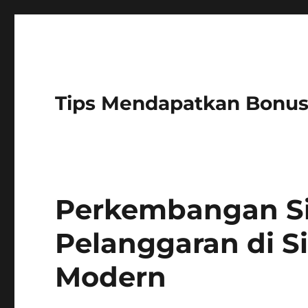
Tips Mendapatkan Bonus 
Perkembangan S
Pelanggaran di Si
Modern