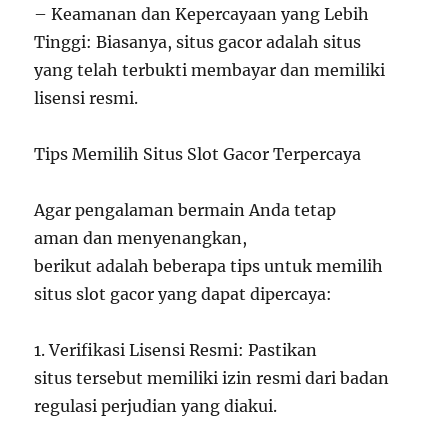
– Keamanan dan Kepercayaan yang Lebih
Tinggi: Biasanya, situs gacor adalah situs
yang telah terbukti membayar dan memiliki
lisensi resmi.
Tips Memilih Situs Slot Gacor Terpercaya
Agar pengalaman bermain Anda tetap
aman dan menyenangkan,
berikut adalah beberapa tips untuk memilih
situs slot gacor yang dapat dipercaya:
1. Verifikasi Lisensi Resmi: Pastikan
situs tersebut memiliki izin resmi dari badan
regulasi perjudian yang diakui.