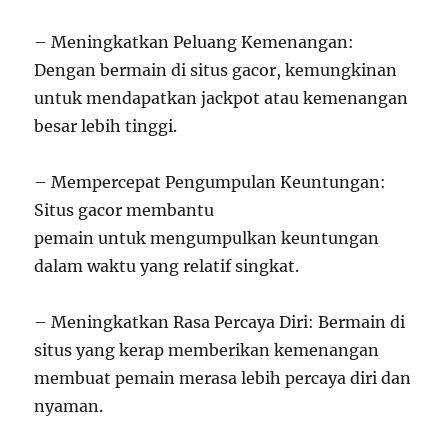
– Meningkatkan Peluang Kemenangan:
Dengan bermain di situs gacor, kemungkinan
untuk mendapatkan jackpot atau kemenangan
besar lebih tinggi.
– Mempercepat Pengumpulan Keuntungan:
Situs gacor membantu
pemain untuk mengumpulkan keuntungan
dalam waktu yang relatif singkat.
– Meningkatkan Rasa Percaya Diri: Bermain di
situs yang kerap memberikan kemenangan
membuat pemain merasa lebih percaya diri dan
nyaman.