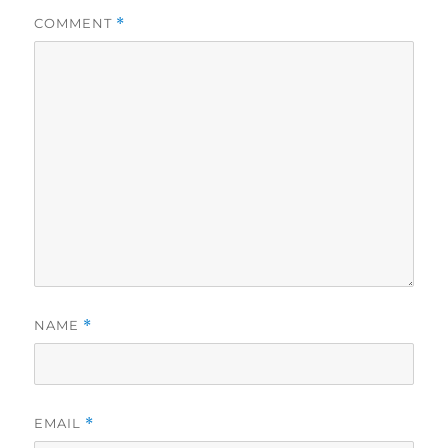
COMMENT
*
NAME
*
EMAIL
*