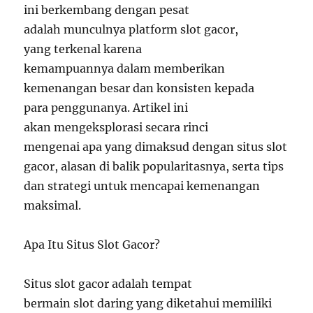
ini berkembang dengan pesat
adalah munculnya platform slot gacor,
yang terkenal karena
kemampuannya dalam memberikan
kemenangan besar dan konsisten kepada
para penggunanya. Artikel ini
akan mengeksplorasi secara rinci
mengenai apa yang dimaksud dengan situs slot
gacor, alasan di balik popularitasnya, serta tips
dan strategi untuk mencapai kemenangan
maksimal.
Apa Itu Situs Slot Gacor?
Situs slot gacor adalah tempat
bermain slot daring yang diketahui memiliki