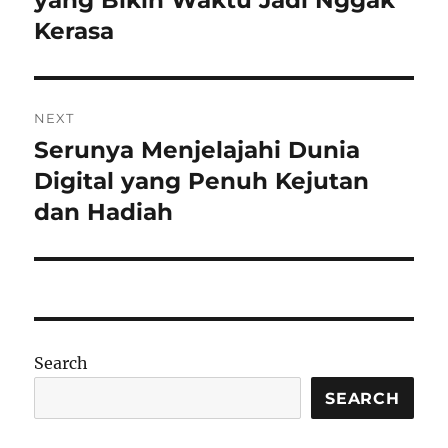
yang Bikin Waktu Jadi Nggak
Kerasa
NEXT
Serunya Menjelajahi Dunia
Next
post:
Digital yang Penuh Kejutan
dan Hadiah
Search
SEARCH