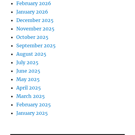
February 2026
January 2026
December 2025
November 2025
October 2025
September 2025
August 2025
July 2025
June 2025
May 2025
April 2025
March 2025
February 2025
January 2025