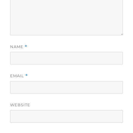
NAME
*
EMAIL
*
WEBSITE