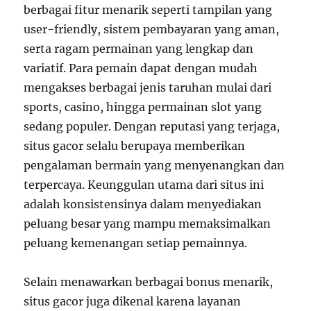
berbagai fitur menarik seperti tampilan yang
user-friendly, sistem pembayaran yang aman,
serta ragam permainan yang lengkap dan
variatif. Para pemain dapat dengan mudah
mengakses berbagai jenis taruhan mulai dari
sports, casino, hingga permainan slot yang
sedang populer. Dengan reputasi yang terjaga,
situs gacor selalu berupaya memberikan
pengalaman bermain yang menyenangkan dan
terpercaya. Keunggulan utama dari situs ini
adalah konsistensinya dalam menyediakan
peluang besar yang mampu memaksimalkan
peluang kemenangan setiap pemainnya.
Selain menawarkan berbagai bonus menarik,
situs gacor juga dikenal karena layanan