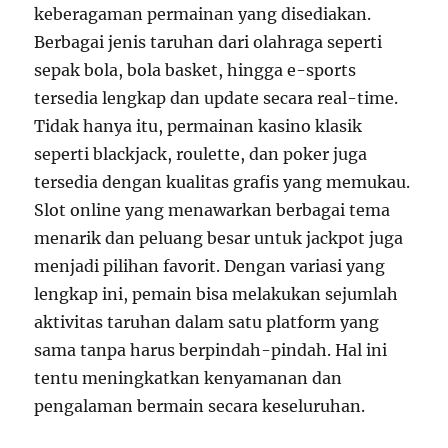
keberagaman permainan yang disediakan.
Berbagai jenis taruhan dari olahraga seperti
sepak bola, bola basket, hingga e-sports
tersedia lengkap dan update secara real-time.
Tidak hanya itu, permainan kasino klasik
seperti blackjack, roulette, dan poker juga
tersedia dengan kualitas grafis yang memukau.
Slot online yang menawarkan berbagai tema
menarik dan peluang besar untuk jackpot juga
menjadi pilihan favorit. Dengan variasi yang
lengkap ini, pemain bisa melakukan sejumlah
aktivitas taruhan dalam satu platform yang
sama tanpa harus berpindah-pindah. Hal ini
tentu meningkatkan kenyamanan dan
pengalaman bermain secara keseluruhan.