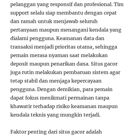
pelanggan yang responsif dan profesional. Tim
support selalu siap membantu dengan cepat
dan ramah untuk menjawab seluruh
pertanyaan maupun menangani kendala yang
dialami pengguna. Keamanan data dan
transaksi menjadi prioritas utama, sehingga
pemain merasa nyaman saat melakukan
deposit maupun penarikan dana. Situs gacor
juga rutin melakukan pembaruan sistem agar
tetap stabil dan menjaga kepercayaan
pengguna. Dengan demikian, para pemain
dapat fokus menikmati permainan tanpa
khawatir terhadap risiko keamanan maupun
kendala teknis yang mungkin terjadi.
Faktor penting dari situs gacor adalah