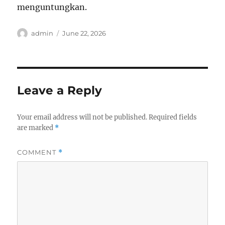
menguntungkan.
Author
Posted
admin
June 22, 2026
on
Leave a Reply
Your email address will not be published.
Required fields
are marked
*
COMMENT
*