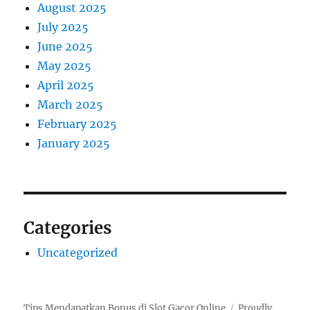
August 2025
July 2025
June 2025
May 2025
April 2025
March 2025
February 2025
January 2025
Categories
Uncategorized
Tips Mendapatkan Bonus di Slot Gacor Online
Proudly