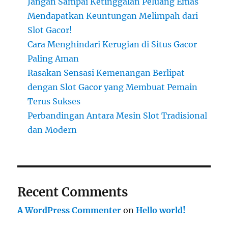
Jangan Sampai Ketinggalan Peluang Emas
Mendapatkan Keuntungan Melimpah dari
Slot Gacor!
Cara Menghindari Kerugian di Situs Gacor
Paling Aman
Rasakan Sensasi Kemenangan Berlipat
dengan Slot Gacor yang Membuat Pemain
Terus Sukses
Perbandingan Antara Mesin Slot Tradisional
dan Modern
Recent Comments
A WordPress Commenter
on
Hello world!