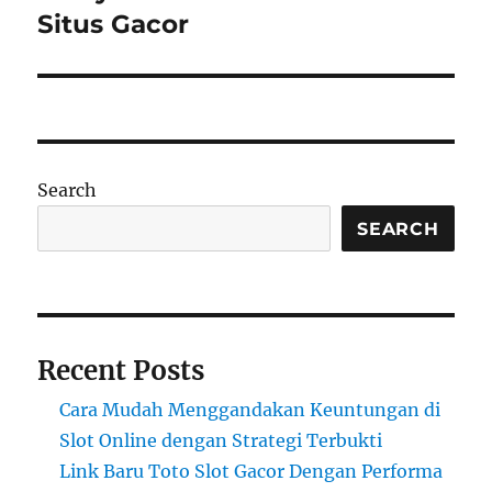
Situs Gacor
Search
SEARCH
Recent Posts
Cara Mudah Menggandakan Keuntungan di
Slot Online dengan Strategi Terbukti
Link Baru Toto Slot Gacor Dengan Performa