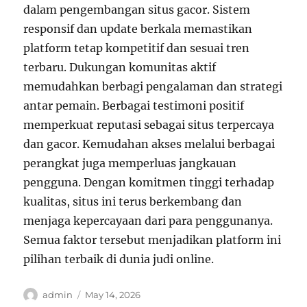
dalam pengembangan situs gacor. Sistem
responsif dan update berkala memastikan
platform tetap kompetitif dan sesuai tren
terbaru. Dukungan komunitas aktif
memudahkan berbagi pengalaman dan strategi
antar pemain. Berbagai testimoni positif
memperkuat reputasi sebagai situs terpercaya
dan gacor. Kemudahan akses melalui berbagai
perangkat juga memperluas jangkauan
pengguna. Dengan komitmen tinggi terhadap
kualitas, situs ini terus berkembang dan
menjaga kepercayaan dari para penggunanya.
Semua faktor tersebut menjadikan platform ini
pilihan terbaik di dunia judi online.
Author
Posted
admin
May 14, 2026