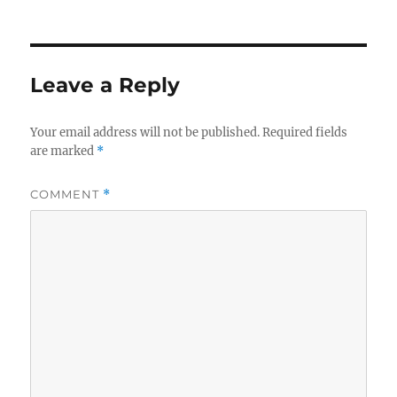
on
Leave a Reply
Your email address will not be published.
Required fields
are marked
*
COMMENT
*