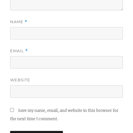
NAME
*
EMAIL
*
WEBSITE
Save my name, email, and website in this browser for
the next time I comment.