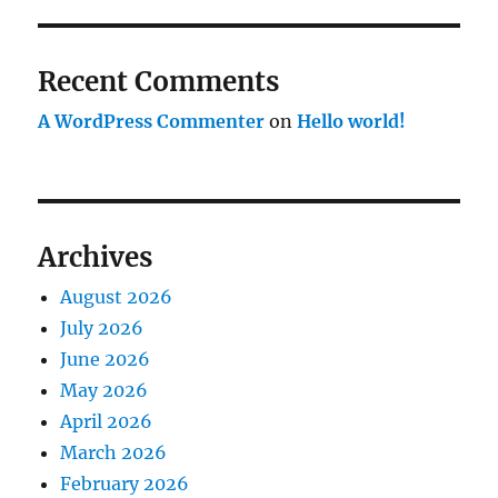
Recent Comments
A WordPress Commenter
on
Hello world!
Archives
August 2026
July 2026
June 2026
May 2026
April 2026
March 2026
February 2026