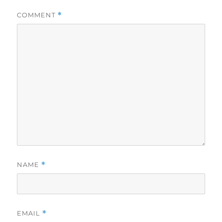
COMMENT
*
NAME
*
EMAIL
*