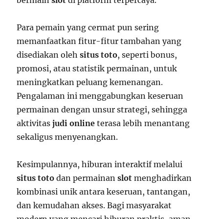
bermain
slot
di platform terpercaya.
Para pemain yang cermat pun sering
memanfaatkan fitur-fitur tambahan yang
disediakan oleh
situs toto
, seperti bonus,
promosi, atau statistik permainan, untuk
meningkatkan peluang kemenangan.
Pengalaman ini menggabungkan keseruan
permainan dengan unsur strategi, sehingga
aktivitas
judi online
terasa lebih menantang
sekaligus menyenangkan.
Kesimpulannya, hiburan interaktif melalui
situs toto
dan permainan
slot
menghadirkan
kombinasi unik antara keseruan, tantangan,
dan kemudahan akses. Bagi masyarakat