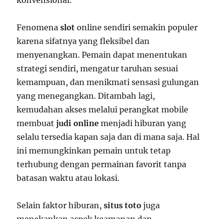
konvensional.
Fenomena
slot
online sendiri semakin populer
karena sifatnya yang fleksibel dan
menyenangkan. Pemain dapat menentukan
strategi sendiri, mengatur taruhan sesuai
kemampuan, dan menikmati sensasi gulungan
yang menegangkan. Ditambah lagi,
kemudahan akses melalui perangkat mobile
membuat
judi online
menjadi hiburan yang
selalu tersedia kapan saja dan di mana saja. Hal
ini memungkinkan pemain untuk tetap
terhubung dengan permainan favorit tanpa
batasan waktu atau lokasi.
Selain faktor hiburan,
situs toto
juga