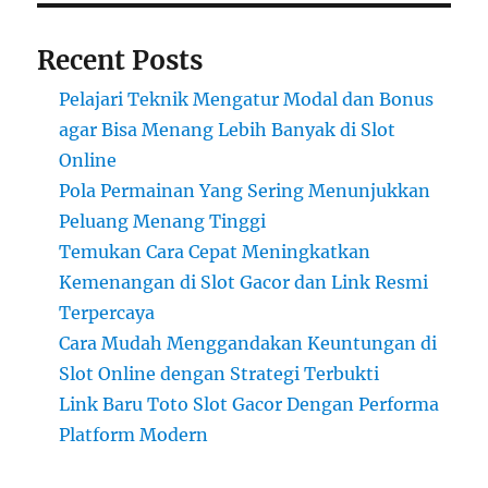
Recent Posts
Pelajari Teknik Mengatur Modal dan Bonus
agar Bisa Menang Lebih Banyak di Slot
Online
Pola Permainan Yang Sering Menunjukkan
Peluang Menang Tinggi
Temukan Cara Cepat Meningkatkan
Kemenangan di Slot Gacor dan Link Resmi
Terpercaya
Cara Mudah Menggandakan Keuntungan di
Slot Online dengan Strategi Terbukti
Link Baru Toto Slot Gacor Dengan Performa
Platform Modern