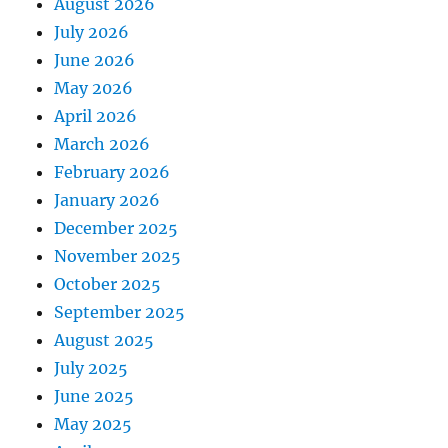
August 2026
July 2026
June 2026
May 2026
April 2026
March 2026
February 2026
January 2026
December 2025
November 2025
October 2025
September 2025
August 2025
July 2025
June 2025
May 2025