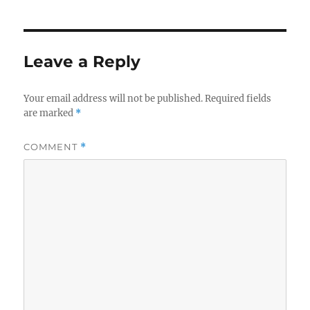
Leave a Reply
Your email address will not be published.
Required fields
are marked
*
COMMENT
*