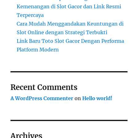
Kemenangan di Slot Gacor dan Link Resmi
Terpercaya
Cara Mudah Menggandakan Keuntungan di
Slot Online dengan Strategi Terbukti
Link Baru Toto Slot Gacor Dengan Performa
Platform Modern
Recent Comments
A WordPress Commenter
on
Hello world!
Archives