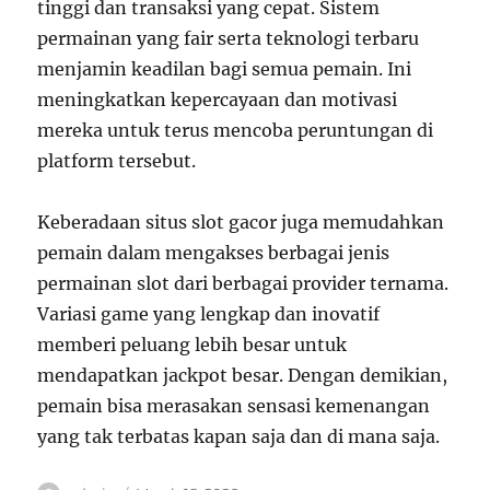
tinggi dan transaksi yang cepat. Sistem
permainan yang fair serta teknologi terbaru
menjamin keadilan bagi semua pemain. Ini
meningkatkan kepercayaan dan motivasi
mereka untuk terus mencoba peruntungan di
platform tersebut.
Keberadaan situs slot gacor juga memudahkan
pemain dalam mengakses berbagai jenis
permainan slot dari berbagai provider ternama.
Variasi game yang lengkap dan inovatif
memberi peluang lebih besar untuk
mendapatkan jackpot besar. Dengan demikian,
pemain bisa merasakan sensasi kemenangan
yang tak terbatas kapan saja dan di mana saja.