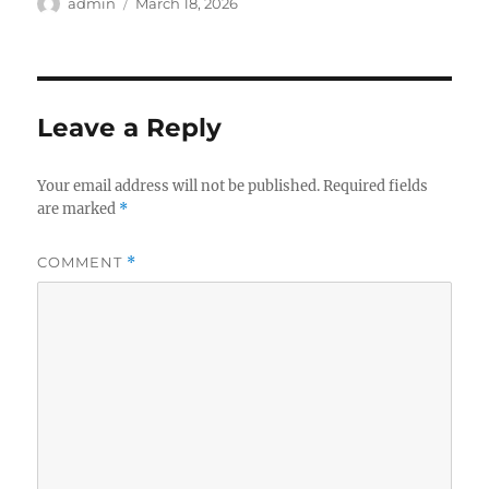
Author
Posted
admin
March 18, 2026
on
Leave a Reply
Your email address will not be published.
Required fields
are marked
*
COMMENT
*