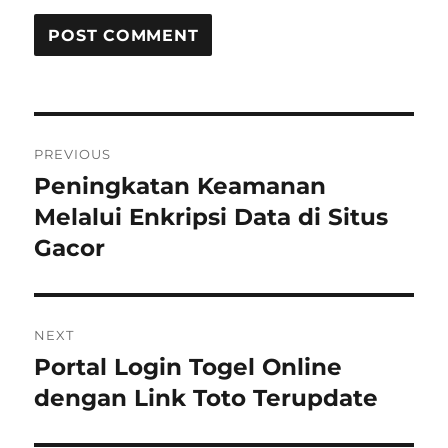
Post
PREVIOUS
navigation
Peningkatan Keamanan
Previous
post:
Melalui Enkripsi Data di Situs
Gacor
NEXT
Portal Login Togel Online
Next
post:
dengan Link Toto Terupdate