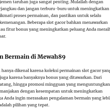
ajemen taruhan juga sangat penting. Mulailah dengan
rjangkau dan jangan terburu-buru untuk meningkatkan
ikmati proses permainan, dan pastikan untuk selalu
kemenangan. Beberapa slot gacor bahkan menawarkan
atau fitur bonus yang meningkatkan peluang Anda merai
ar.
n Bermain di Mewah89
anya dikenal karena koleksi permainan slot gacor yan
 juga karena banyaknya bonus yang ditawarkan. Dari
datang, hingga promosi mingguan yang menguntungkan
dimanjakan dengan kesempatan untuk meningkatkan
ika Anda ingin merasakan pengalaman bermain yang leb
dalah pilihan yang tepat.