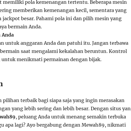
ot memiliki pola kemenangan tertentu. Beberapa mesin
sering memberikan kemenangan kecil, sementara yang
jackpot besar. Pahami pola ini dan pilih mesin yang
aya bermain Anda.
n Anda
n untuk anggaran Anda dan patuhi itu. Jangan terbawa
 bermain saat mengalami kekalahan beruntun. Kontrol
ci untuk menikmati permainan dengan bijak.
n
h pilihan terbaik bagi siapa saja yang ingin merasakan
gan yang lebih sering dan lebih besar. Dengan situs ya
wah89
, peluang Anda untuk menang semakin terbuka
nggu apa lagi? Ayo bergabung dengan Mewah89, nikmati