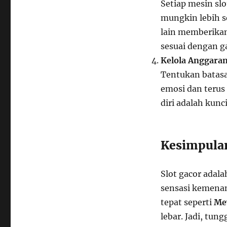
Setiap mesin sl
mungkin lebih 
lain memberikan 
sesuai dengan g
Kelola Anggara
Tentukan batasa
emosi dan terus
diri adalah kun
Kesimpula
Slot gacor adala
sensasi kemenan
tepat seperti
Me
lebar. Jadi, tu