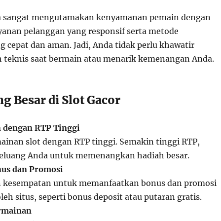
uga sangat mengutamakan kenyamanan pemain dengan
anan pelanggan yang responsif serta metode
 cepat dan aman. Jadi, Anda tidak perlu khawatir
 teknis saat bermain atau menarik kemenangan Anda.
g Besar di Slot Gacor
n dengan RTP Tinggi
mainan slot dengan RTP tinggi. Semakin tinggi RTP,
peluang Anda untuk memenangkan hadiah besar.
us dan Promosi
n kesempatan untuk memanfaatkan bonus dan promosi
leh situs, seperti bonus deposit atau putaran gratis.
rmainan