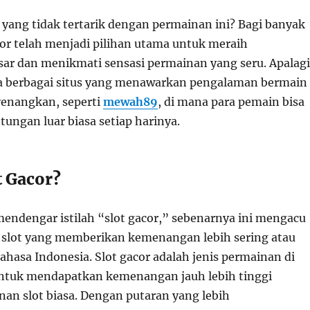
a yang tidak tertarik dengan permainan ini? Bagi banyak
cor telah menjadi pilihan utama untuk meraih
r dan menikmati sensasi permainan yang seru. Apalagi
a berbagai situs yang menawarkan pengalaman bermain
yenangkan, seperti
mewah89
, di mana para pemain bisa
ungan luar biasa setiap harinya.
t Gacor?
mendengar istilah “slot gacor,” sebenarnya ini mengacu
slot yang memberikan kemenangan lebih sering atau
hasa Indonesia. Slot gacor adalah jenis permainan di
ntuk mendapatkan kemenangan jauh lebih tinggi
nan slot biasa. Dengan putaran yang lebih