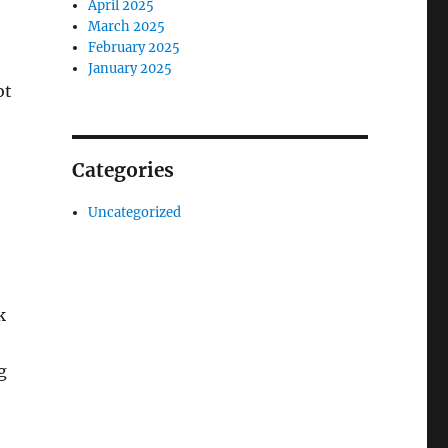
April 2025
March 2025
February 2025
January 2025
ot
Categories
Uncategorized
k
g