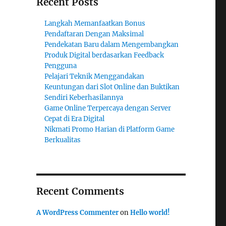
Recent Posts
Langkah Memanfaatkan Bonus
Pendaftaran Dengan Maksimal
Pendekatan Baru dalam Mengembangkan
Produk Digital berdasarkan Feedback
Pengguna
Pelajari Teknik Menggandakan
Keuntungan dari Slot Online dan Buktikan
Sendiri Keberhasilannya
Game Online Terpercaya dengan Server
Cepat di Era Digital
Nikmati Promo Harian di Platform Game
Berkualitas
Recent Comments
A WordPress Commenter
on
Hello world!