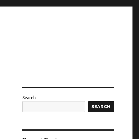
Search
SEARCH