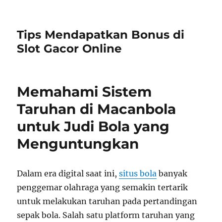
Tips Mendapatkan Bonus di
Slot Gacor Online
Memahami Sistem
Taruhan di Macanbola
untuk Judi Bola yang
Menguntungkan
Dalam era digital saat ini,
situs bola
banyak
penggemar olahraga yang semakin tertarik
untuk melakukan taruhan pada pertandingan
sepak bola. Salah satu platform taruhan yang