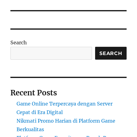
Search
SEARCH
Recent Posts
Game Online Terpercaya dengan Server
Cepat di Era Digital
Nikmati Promo Harian di Platform Game
Berkualitas