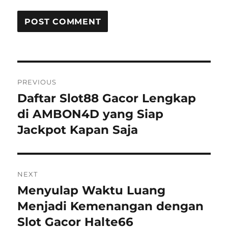
Post
PREVIOUS
navigation
Daftar Slot88 Gacor Lengkap
Previous
post:
di AMBON4D yang Siap
Jackpot Kapan Saja
NEXT
Menyulap Waktu Luang
Next
post:
Menjadi Kemenangan dengan
Slot Gacor Halte66