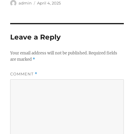
Author
Posted
admin
April 4, 2025
on
Leave a Reply
Your email address will not be published.
Required fields
are marked
*
COMMENT
*