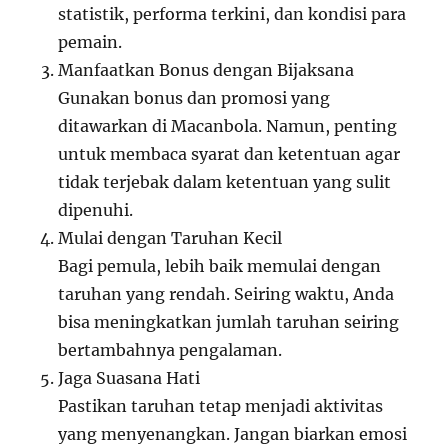
statistik, performa terkini, dan kondisi para
pemain.
Manfaatkan Bonus dengan Bijaksana
Gunakan bonus dan promosi yang
ditawarkan di Macanbola. Namun, penting
untuk membaca syarat dan ketentuan agar
tidak terjebak dalam ketentuan yang sulit
dipenuhi.
Mulai dengan Taruhan Kecil
Bagi pemula, lebih baik memulai dengan
taruhan yang rendah. Seiring waktu, Anda
bisa meningkatkan jumlah taruhan seiring
bertambahnya pengalaman.
Jaga Suasana Hati
Pastikan taruhan tetap menjadi aktivitas
yang menyenangkan. Jangan biarkan emosi