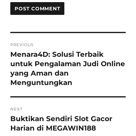
Post
PREVIOUS
navigation
Menara4D: Solusi Terbaik
Previous
post:
untuk Pengalaman Judi Online
yang Aman dan
Menguntungkan
NEXT
Buktikan Sendiri Slot Gacor
Next
post:
Harian di MEGAWIN188