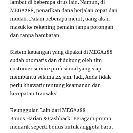
lambat di beberapa situs lain. Namun, di
MEGA288, penarikan dana berjalan cepat dan
mudah. Dalam beberapa menit, uang akan
masuk ke rekening pemain tanpa potongan
dan tanpa hambatan.
Sistem keuangan yang dipakai di MEGA288
sudah otomatis dan didukung oleh tim
customer service profesional yang siap
membantu selama 24 jam. Jadi, Anda tidak
perlu khawatir tentang keamanan dan
kecepatan transaksi.
Keunggulan Lain dari MEGA288
Bonus Harian & Cashback: Beragam promo
menarik seperti bonus untuk anggota baru,