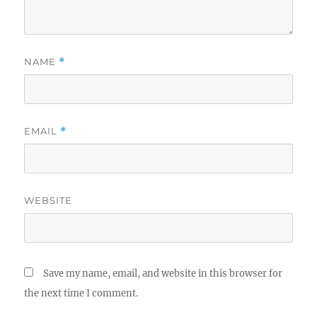
NAME
*
EMAIL
*
WEBSITE
Save my name, email, and website in this browser for
the next time I comment.