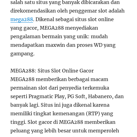
salah satu situs yang banyak dibicarakan dan
direkomendasikan oleh penggemar slot adalah
mega288
. Dikenal sebagai situs slot online
yang gacor, MEGA288 menyediakan
pengalaman bermain yang unik: mudah
mendapatkan maxwin dan proses WD yang
gampang.
MEGA288: Situs Slot Online Gacor
MEGA288 memberikan berbagai macam
permainan slot dari penyedia terkemuka
seperti Pragmatic Play, PG Soft, Habanero, dan
banyak lagi. Situs ini juga dikenal karena
memiliki tingkat kemenangan (RTP) yang
tinggi. Slot gacor di MEGA288 memberikan
peluang yang lebih besar untuk memperoleh