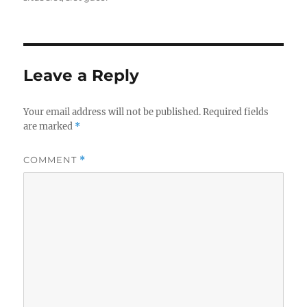
Leave a Reply
Your email address will not be published.
Required fields
are marked
*
COMMENT
*