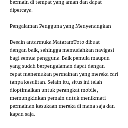
bermain di tempat yang aman dan dapat
dipercaya.
Pengalaman Pengguna yang Menyenangkan
Desain antarmuka MataramToto dibuat
dengan baik, sehingga memudahkan navigasi
bagi semua pengguna. Baik pemula maupun
yang sudah berpengalaman dapat dengan
cepat menemukan permainan yang mereka cari
tanpa kesulitan. Selain itu, situs ini telah
dioptimalkan untuk perangkat mobile,
memungkinkan pemain untuk menikmati
permainan kesukaan mereka di mana saja dan
kapan saja.