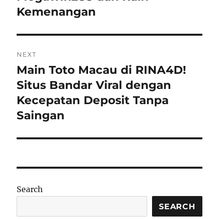
Kemenangan
NEXT
Main Toto Macau di RINA4D!
Next
post:
Situs Bandar Viral dengan
Kecepatan Deposit Tanpa
Saingan
Search
SEARCH