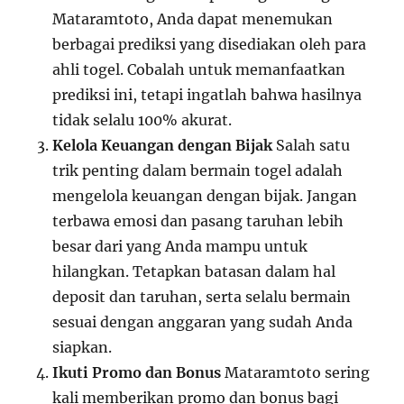
Mataramtoto, Anda dapat menemukan
berbagai prediksi yang disediakan oleh para
ahli togel. Cobalah untuk memanfaatkan
prediksi ini, tetapi ingatlah bahwa hasilnya
tidak selalu 100% akurat.
Kelola Keuangan dengan Bijak
Salah satu
trik penting dalam bermain togel adalah
mengelola keuangan dengan bijak. Jangan
terbawa emosi dan pasang taruhan lebih
besar dari yang Anda mampu untuk
hilangkan. Tetapkan batasan dalam hal
deposit dan taruhan, serta selalu bermain
sesuai dengan anggaran yang sudah Anda
siapkan.
Ikuti Promo dan Bonus
Mataramtoto sering
kali memberikan promo dan bonus bagi