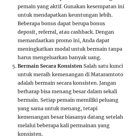
pemain yang aktif. Gunakan kesempatan ini
untuk mendapatkan keuntungan lebih.
Beberapa bonus dapat berupa bonus
deposit, referral, atau cashback. Dengan
memanfaatkan promo ini, Anda dapat
meningkatkan modal untuk bermain tanpa
harus mengeluarkan banyak uang.
Bermain Secara Konsisten
Salah satu kunci
untuk meraih kemenangan di Mataramtoto
adalah bermain secara konsisten. Jangan
berharap bisa menang besar dalam sekali
bermain. Setiap pemain memiliki peluang
yang sama untuk menang, tetapi
kemenangan besar biasanya datang setelah
melalui beberapa kali permainan yang
konsisten.