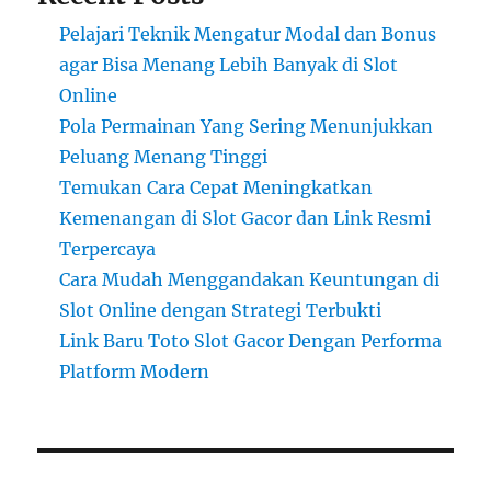
Pelajari Teknik Mengatur Modal dan Bonus
agar Bisa Menang Lebih Banyak di Slot
Online
Pola Permainan Yang Sering Menunjukkan
Peluang Menang Tinggi
Temukan Cara Cepat Meningkatkan
Kemenangan di Slot Gacor dan Link Resmi
Terpercaya
Cara Mudah Menggandakan Keuntungan di
Slot Online dengan Strategi Terbukti
Link Baru Toto Slot Gacor Dengan Performa
Platform Modern