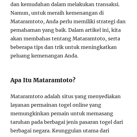
dan kemudahan dalam melakukan transaksi.
Namun, untuk meraih kemenangan di
Mataramtoto, Anda perlu memiliki strategi dan
pemahaman yang baik. Dalam artikel ini, kita
akan membahas tentang Mataramtoto, serta
beberapa tips dan trik untuk meningkatkan
peluang kemenangan Anda.
Apa Itu Mataramtoto?
Mataramtoto adalah situs yang menyediakan
layanan permainan togel online yang
memungkinkan pemain untuk memasang
taruhan pada berbagai jenis pasaran togel dari
berbagai negara. Keunggulan utama dari