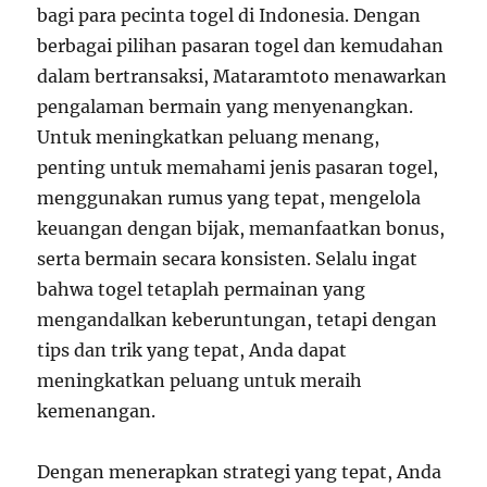
bagi para pecinta togel di Indonesia. Dengan
berbagai pilihan pasaran togel dan kemudahan
dalam bertransaksi, Mataramtoto menawarkan
pengalaman bermain yang menyenangkan.
Untuk meningkatkan peluang menang,
penting untuk memahami jenis pasaran togel,
menggunakan rumus yang tepat, mengelola
keuangan dengan bijak, memanfaatkan bonus,
serta bermain secara konsisten. Selalu ingat
bahwa togel tetaplah permainan yang
mengandalkan keberuntungan, tetapi dengan
tips dan trik yang tepat, Anda dapat
meningkatkan peluang untuk meraih
kemenangan.
Dengan menerapkan strategi yang tepat, Anda