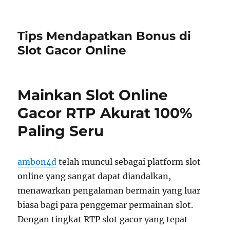
Tips Mendapatkan Bonus di
Slot Gacor Online
Mainkan Slot Online
Gacor RTP Akurat 100%
Paling Seru
ambon4d
telah muncul sebagai platform slot
online yang sangat dapat diandalkan,
menawarkan pengalaman bermain yang luar
biasa bagi para penggemar permainan slot.
Dengan tingkat RTP slot gacor yang tepat