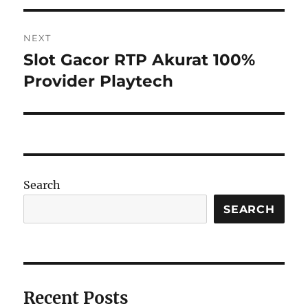
NEXT
Slot Gacor RTP Akurat 100%
Next
post:
Provider Playtech
Search
SEARCH
Recent Posts