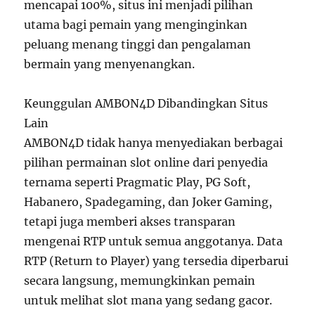
mencapai 100%, situs ini menjadi pilihan
utama bagi pemain yang menginginkan
peluang menang tinggi dan pengalaman
bermain yang menyenangkan.
Keunggulan AMBON4D Dibandingkan Situs
Lain
AMBON4D tidak hanya menyediakan berbagai
pilihan permainan slot online dari penyedia
ternama seperti Pragmatic Play, PG Soft,
Habanero, Spadegaming, dan Joker Gaming,
tetapi juga memberi akses transparan
mengenai RTP untuk semua anggotanya. Data
RTP (Return to Player) yang tersedia diperbarui
secara langsung, memungkinkan pemain
untuk melihat slot mana yang sedang gacor.