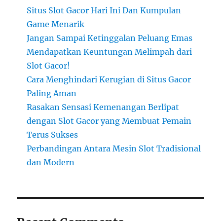
Situs Slot Gacor Hari Ini Dan Kumpulan
Game Menarik
Jangan Sampai Ketinggalan Peluang Emas
Mendapatkan Keuntungan Melimpah dari
Slot Gacor!
Cara Menghindari Kerugian di Situs Gacor
Paling Aman
Rasakan Sensasi Kemenangan Berlipat
dengan Slot Gacor yang Membuat Pemain
Terus Sukses
Perbandingan Antara Mesin Slot Tradisional
dan Modern