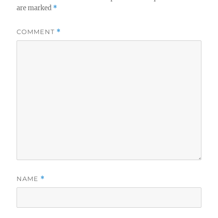
are marked
*
COMMENT
*
NAME
*