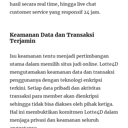
hasil secara real time, hingga live chat
customer service yang responsif 24 jam.
Keamanan Data dan Transaksi
Terjamin
Isu keamanan tentu menjadi pertimbangan
utama dalam memilih situs judi online. Lotte4D
mengutamakan keamanan data dan transaksi
penggunanya dengan teknologi enkripsi
terkini. Setiap data pribadi dan aktivitas
transaksi para member akan dienkripsi
sehingga tidak bisa diakses oleh pihak ketiga.
Hal ini membuktikan komitmen Lotte4D dalam
menjaga privasi dan keamanan seluruh