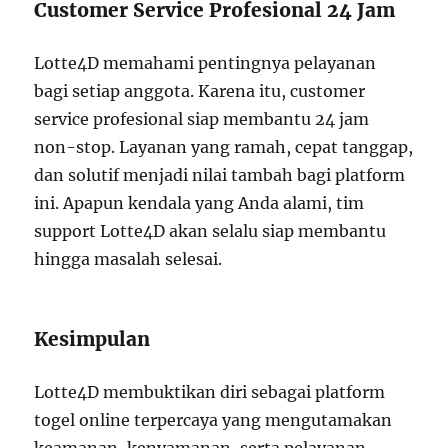
Customer Service Profesional 24 Jam
Lotte4D memahami pentingnya pelayanan
bagi setiap anggota. Karena itu, customer
service profesional siap membantu 24 jam
non-stop. Layanan yang ramah, cepat tanggap,
dan solutif menjadi nilai tambah bagi platform
ini. Apapun kendala yang Anda alami, tim
support Lotte4D akan selalu siap membantu
hingga masalah selesai.
Kesimpulan
Lotte4D membuktikan diri sebagai platform
togel online terpercaya yang mengutamakan