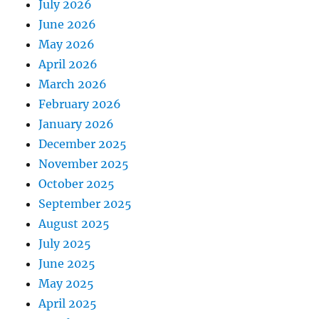
July 2026
June 2026
May 2026
April 2026
March 2026
February 2026
January 2026
December 2025
November 2025
October 2025
September 2025
August 2025
July 2025
June 2025
May 2025
April 2025