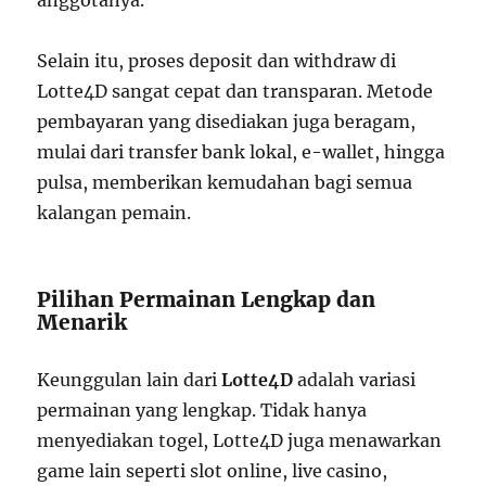
anggotanya.
Selain itu, proses deposit dan withdraw di
Lotte4D sangat cepat dan transparan. Metode
pembayaran yang disediakan juga beragam,
mulai dari transfer bank lokal, e-wallet, hingga
pulsa, memberikan kemudahan bagi semua
kalangan pemain.
Pilihan Permainan Lengkap dan
Menarik
Keunggulan lain dari
Lotte4D
adalah variasi
permainan yang lengkap. Tidak hanya
menyediakan togel, Lotte4D juga menawarkan
game lain seperti slot online, live casino,