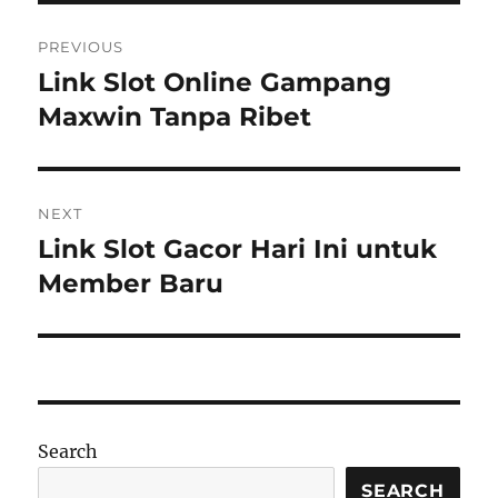
Post
PREVIOUS
navigation
Link Slot Online Gampang
Previous
post:
Maxwin Tanpa Ribet
NEXT
Link Slot Gacor Hari Ini untuk
Next
post:
Member Baru
Search
SEARCH