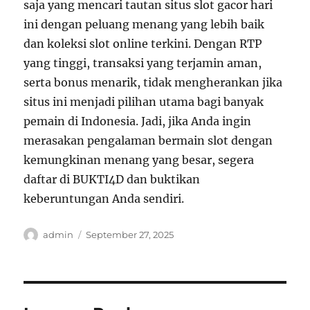
saja yang mencari tautan situs slot gacor hari
ini dengan peluang menang yang lebih baik
dan koleksi slot online terkini. Dengan RTP
yang tinggi, transaksi yang terjamin aman,
serta bonus menarik, tidak mengherankan jika
situs ini menjadi pilihan utama bagi banyak
pemain di Indonesia. Jadi, jika Anda ingin
merasakan pengalaman bermain slot dengan
kemungkinan menang yang besar, segera
daftar di BUKTI4D dan buktikan
keberuntungan Anda sendiri.
Author
Posted
admin
September 27, 2025
on