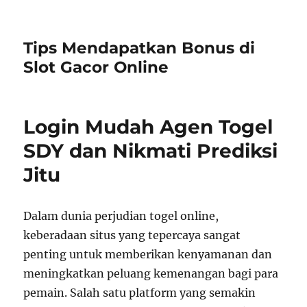
Tips Mendapatkan Bonus di
Slot Gacor Online
Login Mudah Agen Togel
SDY dan Nikmati Prediksi
Jitu
Dalam dunia perjudian togel online,
keberadaan situs yang tepercaya sangat
penting untuk memberikan kenyamanan dan
meningkatkan peluang kemenangan bagi para
pemain. Salah satu platform yang semakin