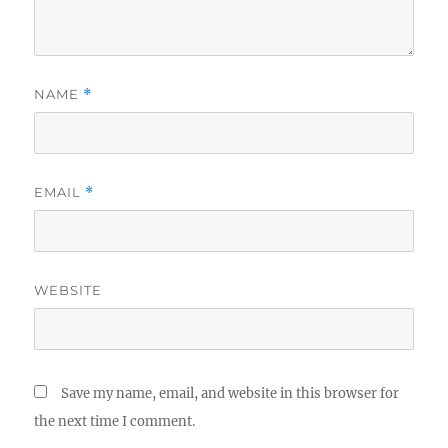
NAME
*
EMAIL
*
WEBSITE
Save my name, email, and website in this browser for
the next time I comment.