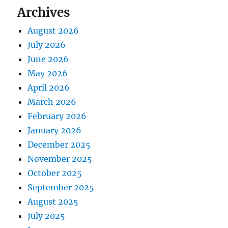
Archives
August 2026
July 2026
June 2026
May 2026
April 2026
March 2026
February 2026
January 2026
December 2025
November 2025
October 2025
September 2025
August 2025
July 2025