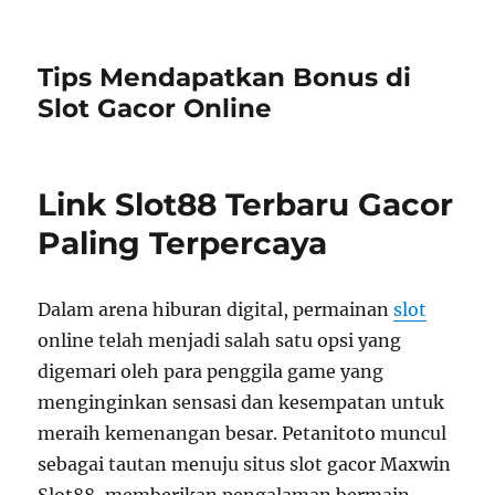
Tips Mendapatkan Bonus di
Slot Gacor Online
Link Slot88 Terbaru Gacor
Paling Terpercaya
Dalam arena hiburan digital, permainan
slot
online telah menjadi salah satu opsi yang
digemari oleh para penggila game yang
menginginkan sensasi dan kesempatan untuk
meraih kemenangan besar. Petanitoto muncul
sebagai tautan menuju situs slot gacor Maxwin