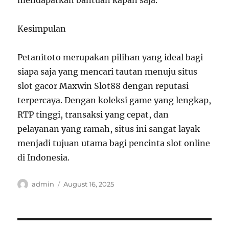
mendapatkan bantuan kapan saja.
Kesimpulan
Petanitoto merupakan pilihan yang ideal bagi
siapa saja yang mencari tautan menuju situs
slot gacor Maxwin Slot88 dengan reputasi
terpercaya. Dengan koleksi game yang lengkap,
RTP tinggi, transaksi yang cepat, dan
pelayanan yang ramah, situs ini sangat layak
menjadi tujuan utama bagi pencinta slot online
di Indonesia.
Author
Posted
admin
August 16, 2025
on