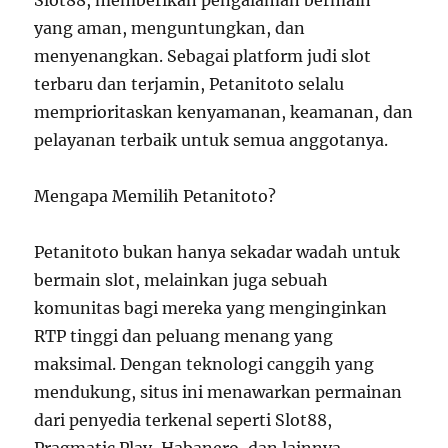
Slot88, memberikan pengalaman bermain
yang aman, menguntungkan, dan
menyenangkan. Sebagai platform judi slot
terbaru dan terjamin, Petanitoto selalu
memprioritaskan kenyamanan, keamanan, dan
pelayanan terbaik untuk semua anggotanya.
Mengapa Memilih Petanitoto?
Petanitoto bukan hanya sekadar wadah untuk
bermain slot, melainkan juga sebuah
komunitas bagi mereka yang menginginkan
RTP tinggi dan peluang menang yang
maksimal. Dengan teknologi canggih yang
mendukung, situs ini menawarkan permainan
dari penyedia terkenal seperti Slot88,