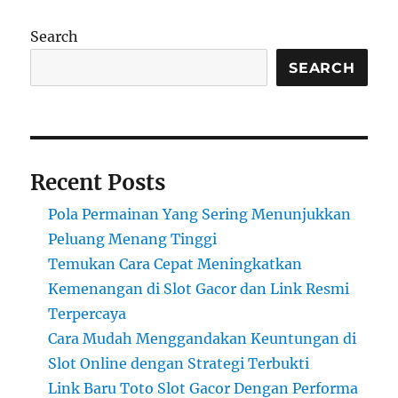
Search
SEARCH
Recent Posts
Pola Permainan Yang Sering Menunjukkan
Peluang Menang Tinggi
Temukan Cara Cepat Meningkatkan
Kemenangan di Slot Gacor dan Link Resmi
Terpercaya
Cara Mudah Menggandakan Keuntungan di
Slot Online dengan Strategi Terbukti
Link Baru Toto Slot Gacor Dengan Performa