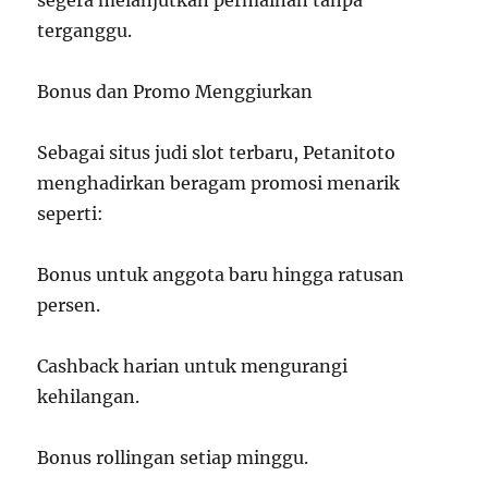
segera melanjutkan permainan tanpa
terganggu.
Bonus dan Promo Menggiurkan
Sebagai situs judi slot terbaru, Petanitoto
menghadirkan beragam promosi menarik
seperti:
Bonus untuk anggota baru hingga ratusan
persen.
Cashback harian untuk mengurangi
kehilangan.
Bonus rollingan setiap minggu.