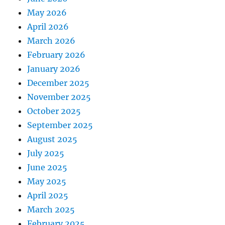
May 2026
April 2026
March 2026
February 2026
January 2026
December 2025
November 2025
October 2025
September 2025
August 2025
July 2025
June 2025
May 2025
April 2025
March 2025
February 2025