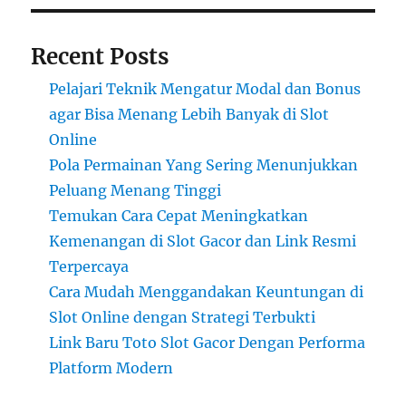
Recent Posts
Pelajari Teknik Mengatur Modal dan Bonus
agar Bisa Menang Lebih Banyak di Slot
Online
Pola Permainan Yang Sering Menunjukkan
Peluang Menang Tinggi
Temukan Cara Cepat Meningkatkan
Kemenangan di Slot Gacor dan Link Resmi
Terpercaya
Cara Mudah Menggandakan Keuntungan di
Slot Online dengan Strategi Terbukti
Link Baru Toto Slot Gacor Dengan Performa
Platform Modern