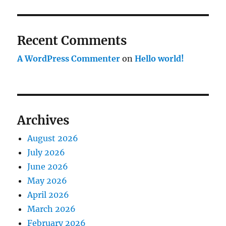
Recent Comments
A WordPress Commenter
on
Hello world!
Archives
August 2026
July 2026
June 2026
May 2026
April 2026
March 2026
February 2026