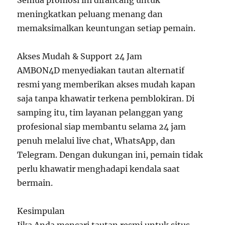
Semua promosi ini dirancang untuk
meningkatkan peluang menang dan
memaksimalkan keuntungan setiap pemain.
Akses Mudah & Support 24 Jam
AMBON4D menyediakan tautan alternatif
resmi yang memberikan akses mudah kapan
saja tanpa khawatir terkena pemblokiran. Di
samping itu, tim layanan pelanggan yang
profesional siap membantu selama 24 jam
penuh melalui live chat, WhatsApp, dan
Telegram. Dengan dukungan ini, pemain tidak
perlu khawatir menghadapi kendala saat
bermain.
Kesimpulan