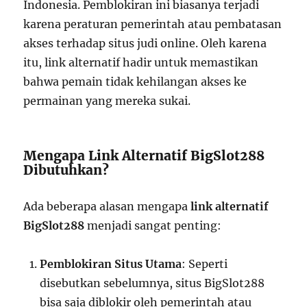
Indonesia. Pemblokiran ini biasanya terjadi
karena peraturan pemerintah atau pembatasan
akses terhadap situs judi online. Oleh karena
itu, link alternatif hadir untuk memastikan
bahwa pemain tidak kehilangan akses ke
permainan yang mereka sukai.
Mengapa Link Alternatif BigSlot288
Dibutuhkan?
Ada beberapa alasan mengapa
link alternatif
BigSlot288
menjadi sangat penting:
Pemblokiran Situs Utama
: Seperti
disebutkan sebelumnya, situs BigSlot288
bisa saja diblokir oleh pemerintah atau