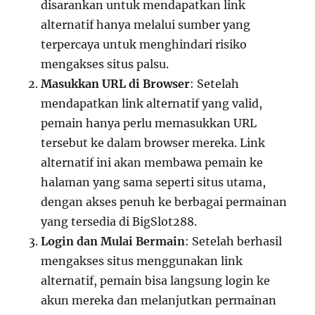
disarankan untuk mendapatkan link
alternatif hanya melalui sumber yang
terpercaya untuk menghindari risiko
mengakses situs palsu.
Masukkan URL di Browser
: Setelah
mendapatkan link alternatif yang valid,
pemain hanya perlu memasukkan URL
tersebut ke dalam browser mereka. Link
alternatif ini akan membawa pemain ke
halaman yang sama seperti situs utama,
dengan akses penuh ke berbagai permainan
yang tersedia di BigSlot288.
Login dan Mulai Bermain
: Setelah berhasil
mengakses situs menggunakan link
alternatif, pemain bisa langsung login ke
akun mereka dan melanjutkan permainan