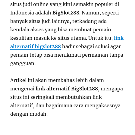
situs judi online yang kini semakin populer di
Indonesia adalah
BigSlot288
. Namun, seperti
banyak situs judi lainnya, terkadang ada
kendala akses yang bisa membuat pemain
kesulitan masuk ke situs utama. Untuk itu,
link
alternatif bigslot288
hadir sebagai solusi agar
pemain tetap bisa menikmati permainan tanpa
gangguan.
Artikel ini akan membahas lebih dalam
mengenai
link alternatif BigSlot288
, mengapa
situs ini seringkali membutuhkan link
alternatif, dan bagaimana cara mengaksesnya
dengan mudah.