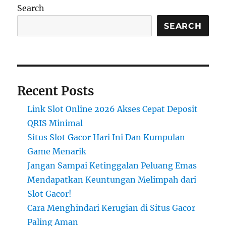
Search
SEARCH
Recent Posts
Link Slot Online 2026 Akses Cepat Deposit
QRIS Minimal
Situs Slot Gacor Hari Ini Dan Kumpulan
Game Menarik
Jangan Sampai Ketinggalan Peluang Emas
Mendapatkan Keuntungan Melimpah dari
Slot Gacor!
Cara Menghindari Kerugian di Situs Gacor
Paling Aman