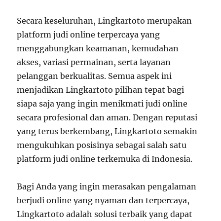
Secara keseluruhan, Lingkartoto merupakan
platform judi online terpercaya yang
menggabungkan keamanan, kemudahan
akses, variasi permainan, serta layanan
pelanggan berkualitas. Semua aspek ini
menjadikan Lingkartoto pilihan tepat bagi
siapa saja yang ingin menikmati judi online
secara profesional dan aman. Dengan reputasi
yang terus berkembang, Lingkartoto semakin
mengukuhkan posisinya sebagai salah satu
platform judi online terkemuka di Indonesia.
Bagi Anda yang ingin merasakan pengalaman
berjudi online yang nyaman dan terpercaya,
Lingkartoto adalah solusi terbaik yang dapat