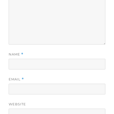
NAME
*
EMAIL
*
WEBSITE