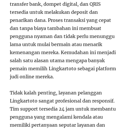
transfer bank, dompet digital, dan QRIS
tersedia untuk melakukan deposit dan
penarikan dana. Proses transaksi yang cepat
dan tanpa biaya tambahan ini membuat
pengguna nyaman dan tidak perlu menunggu
lama untuk mulai bermain atau menarik
kemenangan mereka. Kemudahan ini menjadi
salah satu alasan utama mengapa banyak
pemain memilih Lingkartoto sebagai platform
judi online mereka.
Tidak kalah penting, layanan pelanggan
Lingkartoto sangat profesional dan responsif.
Tim support tersedia 24 jam untuk membantu
pengguna yang mengalami kendala atau
memiliki pertanyaan seputar layanan dan