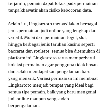
terjamin, pemain dapat fokus pada permainan
tanpa khawatir akan risiko kebocoran data.
Selain itu, Lingkartoto menyediakan berbagai
jenis permainan judi online yang lengkap dan
variatif. Mulai dari permainan togel, slot,
hingga berbagai jenis taruhan kasino seperti
baccarat dan roulette, semua bisa ditemukan di
platform ini. Lingkartoto terus memperbarui
koleksi permainan agar pengguna tidak bosan
dan selalu mendapatkan pengalaman baru
yang menarik. Variasi permainan ini membuat
Lingkartoto menjadi tempat yang ideal bagi
semua tipe pemain, baik yang baru mengenal
judi online maupun yang sudah
berpengalaman.