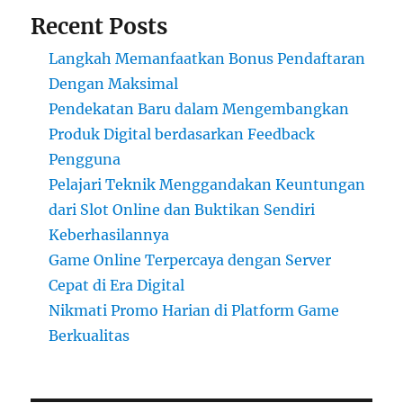
Recent Posts
Langkah Memanfaatkan Bonus Pendaftaran
Dengan Maksimal
Pendekatan Baru dalam Mengembangkan
Produk Digital berdasarkan Feedback
Pengguna
Pelajari Teknik Menggandakan Keuntungan
dari Slot Online dan Buktikan Sendiri
Keberhasilannya
Game Online Terpercaya dengan Server
Cepat di Era Digital
Nikmati Promo Harian di Platform Game
Berkualitas