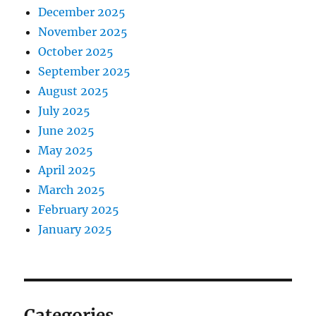
December 2025
November 2025
October 2025
September 2025
August 2025
July 2025
June 2025
May 2025
April 2025
March 2025
February 2025
January 2025
Categories