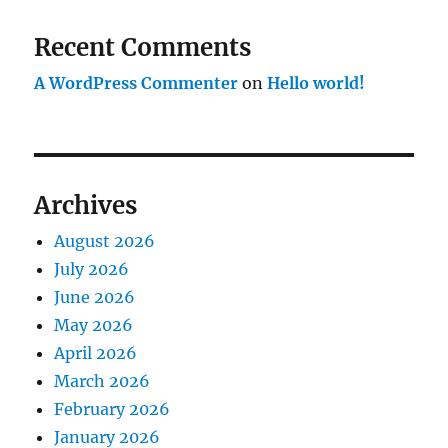
Recent Comments
A WordPress Commenter
on
Hello world!
Archives
August 2026
July 2026
June 2026
May 2026
April 2026
March 2026
February 2026
January 2026