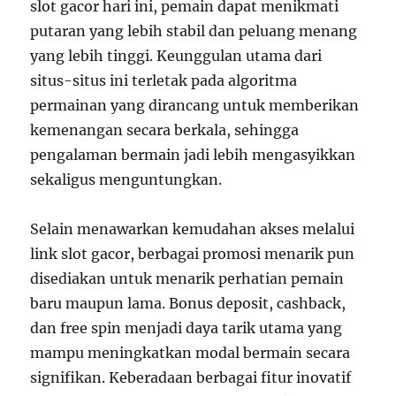
slot gacor hari ini, pemain dapat menikmati
putaran yang lebih stabil dan peluang menang
yang lebih tinggi. Keunggulan utama dari
situs-situs ini terletak pada algoritma
permainan yang dirancang untuk memberikan
kemenangan secara berkala, sehingga
pengalaman bermain jadi lebih mengasyikkan
sekaligus menguntungkan.
Selain menawarkan kemudahan akses melalui
link slot gacor, berbagai promosi menarik pun
disediakan untuk menarik perhatian pemain
baru maupun lama. Bonus deposit, cashback,
dan free spin menjadi daya tarik utama yang
mampu meningkatkan modal bermain secara
signifikan. Keberadaan berbagai fitur inovatif