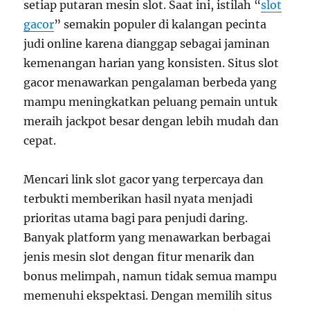
setiap putaran mesin slot. Saat ini, istilah “
slot
gacor
” semakin populer di kalangan pecinta
judi online karena dianggap sebagai jaminan
kemenangan harian yang konsisten. Situs slot
gacor menawarkan pengalaman berbeda yang
mampu meningkatkan peluang pemain untuk
meraih jackpot besar dengan lebih mudah dan
cepat.
Mencari link slot gacor yang terpercaya dan
terbukti memberikan hasil nyata menjadi
prioritas utama bagi para penjudi daring.
Banyak platform yang menawarkan berbagai
jenis mesin slot dengan fitur menarik dan
bonus melimpah, namun tidak semua mampu
memenuhi ekspektasi. Dengan memilih situs