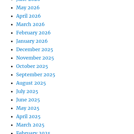
May 2026
April 2026
March 2026
February 2026
January 2026
December 2025
November 2025
October 2025
September 2025
August 2025
July 2025
June 2025
May 2025
April 2025
March 2025
February 2025