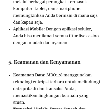
melalui berbagai perangkat, termasuk
komputer, tablet, dan smartphone,
memungkinkan Anda bermain di mana saja
dan kapan saja.
Aplikasi Mobile
: Dengan aplikasi seluler,
Anda bisa menikmati semua fitur live casino
dengan mudah dan nyaman.
5.
Keamanan dan Kenyamanan
Keamanan Data
: MBO128 menggunakan
teknologi enkripsi terbaru untuk melindungi
data pribadi dan transaksi Anda,
memastikan lingkungan bermain yang
aman.