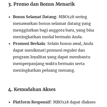
3.
Promo dan Bonus Menarik
Bonus Selamat Datang
: MBO128 sering
menawarkan bonus selamat datang yang
menggiurkan bagi anggota baru, yang bisa
meningkatkan modal bermain Anda.
Promosi Berkala
: Selain bonus awal, Anda
dapat menikmati promosi reguler dan
program loyalitas yang dapat membantu
memperpanjang waktu bermain serta
meningkatkan peluang menang.
4.
Kemudahan Akses
Platform Responsif
: MBO128 dapat diakses