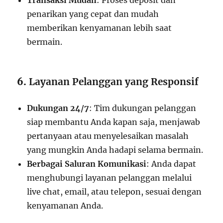
Transaksi Mudah
: Proses deposit dan
penarikan yang cepat dan mudah
memberikan kenyamanan lebih saat
bermain.
6.
Layanan Pelanggan yang Responsif
Dukungan 24/7
: Tim dukungan pelanggan
siap membantu Anda kapan saja, menjawab
pertanyaan atau menyelesaikan masalah
yang mungkin Anda hadapi selama bermain.
Berbagai Saluran Komunikasi
: Anda dapat
menghubungi layanan pelanggan melalui
live chat, email, atau telepon, sesuai dengan
kenyamanan Anda.