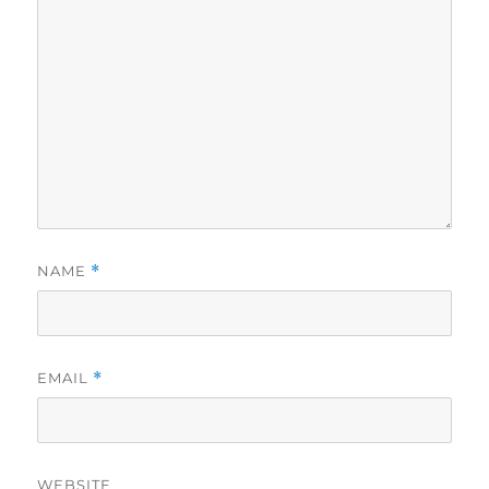
NAME
*
EMAIL
*
WEBSITE