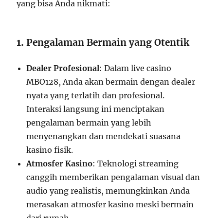
yang bisa Anda nikmati:
1.
Pengalaman Bermain yang Otentik
Dealer Profesional
: Dalam live casino
MBO128, Anda akan bermain dengan dealer
nyata yang terlatih dan profesional.
Interaksi langsung ini menciptakan
pengalaman bermain yang lebih
menyenangkan dan mendekati suasana
kasino fisik.
Atmosfer Kasino
: Teknologi streaming
canggih memberikan pengalaman visual dan
audio yang realistis, memungkinkan Anda
merasakan atmosfer kasino meski bermain