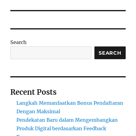
Search
SEARCH
Recent Posts
Langkah Memanfaatkan Bonus Pendaftaran
Dengan Maksimal
Pendekatan Baru dalam Mengembangkan
Produk Digital berdasarkan Feedback