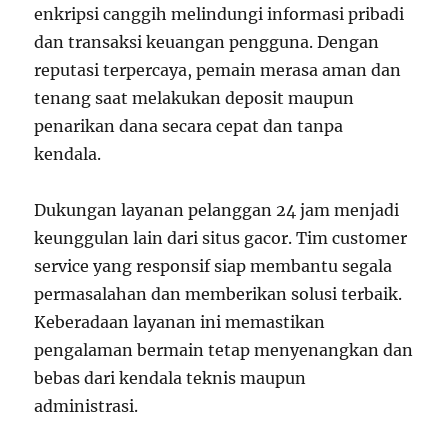
enkripsi canggih melindungi informasi pribadi
dan transaksi keuangan pengguna. Dengan
reputasi terpercaya, pemain merasa aman dan
tenang saat melakukan deposit maupun
penarikan dana secara cepat dan tanpa
kendala.
Dukungan layanan pelanggan 24 jam menjadi
keunggulan lain dari situs gacor. Tim customer
service yang responsif siap membantu segala
permasalahan dan memberikan solusi terbaik.
Keberadaan layanan ini memastikan
pengalaman bermain tetap menyenangkan dan
bebas dari kendala teknis maupun
administrasi.