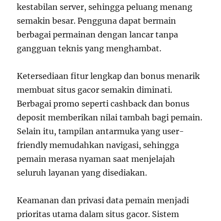
kestabilan server, sehingga peluang menang
semakin besar. Pengguna dapat bermain
berbagai permainan dengan lancar tanpa
gangguan teknis yang menghambat.
Ketersediaan fitur lengkap dan bonus menarik
membuat situs gacor semakin diminati.
Berbagai promo seperti cashback dan bonus
deposit memberikan nilai tambah bagi pemain.
Selain itu, tampilan antarmuka yang user-
friendly memudahkan navigasi, sehingga
pemain merasa nyaman saat menjelajah
seluruh layanan yang disediakan.
Keamanan dan privasi data pemain menjadi
prioritas utama dalam situs gacor. Sistem