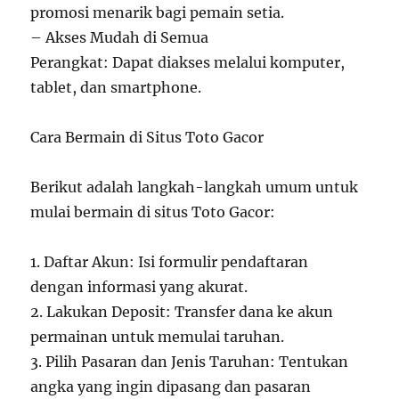
promosi menarik bagi pemain setia.
– Akses Mudah di Semua
Perangkat: Dapat diakses melalui komputer,
tablet, dan smartphone.
Cara Bermain di Situs Toto Gacor
Berikut adalah langkah-langkah umum untuk
mulai bermain di situs Toto Gacor:
1. Daftar Akun: Isi formulir pendaftaran
dengan informasi yang akurat.
2. Lakukan Deposit: Transfer dana ke akun
permainan untuk memulai taruhan.
3. Pilih Pasaran dan Jenis Taruhan: Tentukan
angka yang ingin dipasang dan pasaran