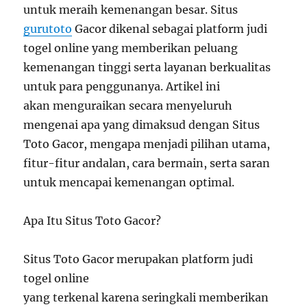
untuk meraih kemenangan besar. Situs
gurutoto
Gacor dikenal sebagai platform judi
togel online yang memberikan peluang
kemenangan tinggi serta layanan berkualitas
untuk para penggunanya. Artikel ini
akan menguraikan secara menyeluruh
mengenai apa yang dimaksud dengan Situs
Toto Gacor, mengapa menjadi pilihan utama,
fitur-fitur andalan, cara bermain, serta saran
untuk mencapai kemenangan optimal.
Apa Itu Situs Toto Gacor?
Situs Toto Gacor merupakan platform judi
togel online
yang terkenal karena seringkali memberikan