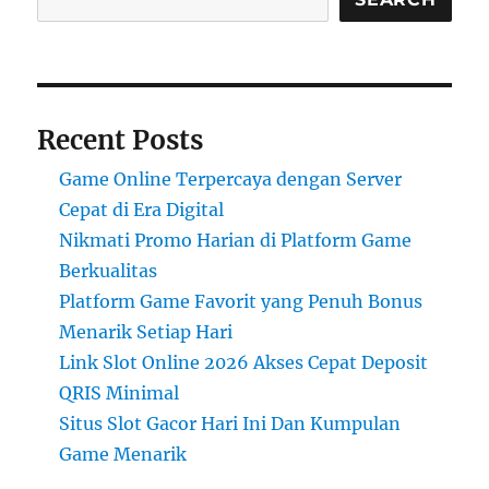
Recent Posts
Game Online Terpercaya dengan Server
Cepat di Era Digital
Nikmati Promo Harian di Platform Game
Berkualitas
Platform Game Favorit yang Penuh Bonus
Menarik Setiap Hari
Link Slot Online 2026 Akses Cepat Deposit
QRIS Minimal
Situs Slot Gacor Hari Ini Dan Kumpulan
Game Menarik