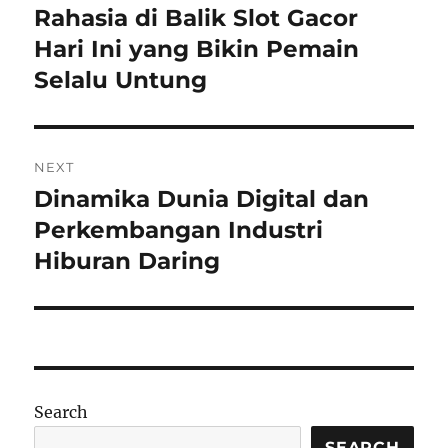
navigation
Rahasia di Balik Slot Gacor
Previous
post:
Hari Ini yang Bikin Pemain
Selalu Untung
NEXT
Dinamika Dunia Digital dan
Next
post:
Perkembangan Industri
Hiburan Daring
Search
SEARCH