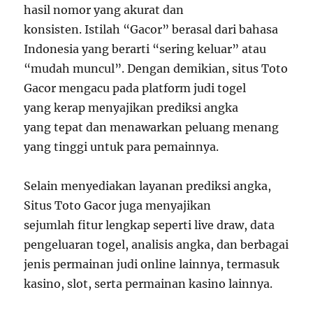
hasil nomor yang akurat dan
konsisten. Istilah “Gacor” berasal dari bahasa
Indonesia yang berarti “sering keluar” atau
“mudah muncul”. Dengan demikian, situs Toto
Gacor mengacu pada platform judi togel
yang kerap menyajikan prediksi angka
yang tepat dan menawarkan peluang menang
yang tinggi untuk para pemainnya.
Selain menyediakan layanan prediksi angka,
Situs Toto Gacor juga menyajikan
sejumlah fitur lengkap seperti live draw, data
pengeluaran togel, analisis angka, dan berbagai
jenis permainan judi online lainnya, termasuk
kasino, slot, serta permainan kasino lainnya.