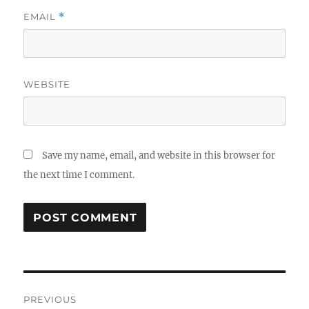
EMAIL
*
WEBSITE
Save my name, email, and website in this browser for
the next time I comment.
Post
PREVIOUS