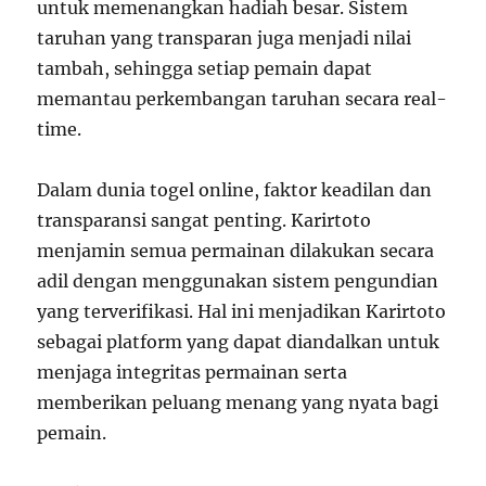
untuk memenangkan hadiah besar. Sistem
taruhan yang transparan juga menjadi nilai
tambah, sehingga setiap pemain dapat
memantau perkembangan taruhan secara real-
time.
Dalam dunia togel online, faktor keadilan dan
transparansi sangat penting. Karirtoto
menjamin semua permainan dilakukan secara
adil dengan menggunakan sistem pengundian
yang terverifikasi. Hal ini menjadikan Karirtoto
sebagai platform yang dapat diandalkan untuk
menjaga integritas permainan serta
memberikan peluang menang yang nyata bagi
pemain.