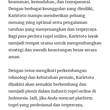
keamanan, kemudahan, dan transparansi.
Dengan berbagai keunggulan yang dimiliki,
Karirtoto mampu memberikan peluang
menang yang optimal serta pengalaman
taruhan yang menyenangkan dan terpercaya.
Bagi para pecinta togel online, Karirtoto layak
menjadi tempat utama untuk mengembangkan
strategi dan meraih keuntungan besar secara
aman.
Dengan terus mengikuti perkembangan
teknologi dan kebutuhan pemain, Karirtoto
diyakini akan semakin berkembang dan
menjadi pionir dalam industri togel online di
Indonesia. Jadi, jika Anda mencari platform
togel yang profesional dan terpercaya,