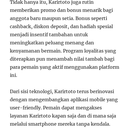
Tidak hanya itu, Karirtoto juga rutin
memberikan promo dan bonus menarik bagi
anggota baru maupun setia. Bonus seperti
cashback, diskon deposit, dan hadiah spesial
menjadi insentif tambahan untuk
meningkatkan peluang menang dan
kenyamanan bermain. Program loyalitas yang
diterapkan pun menambah nilai tambah bagi
para pemain yang aktif menggunakan platform
ini.
Dari sisi teknologi, Karirtoto terus berinovasi
dengan mengembangkan aplikasi mobile yang
user-friendly. Pemain dapat mengakses
layanan Karirtoto kapan saja dan di mana saja
melalui smartphone mereka tanpa kendala.