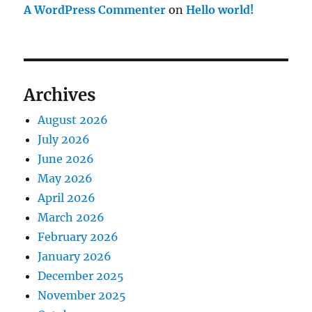
A WordPress Commenter
on
Hello world!
Archives
August 2026
July 2026
June 2026
May 2026
April 2026
March 2026
February 2026
January 2026
December 2025
November 2025