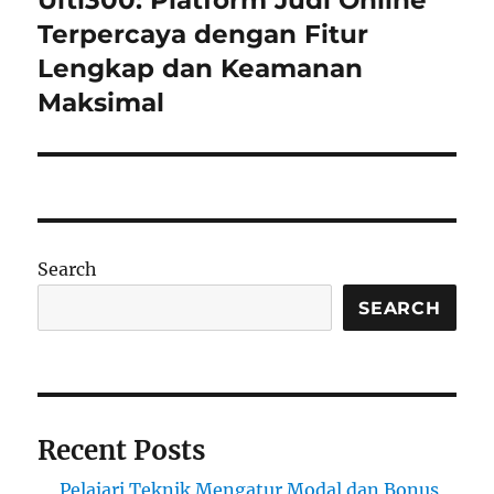
Ulti300: Platform Judi Online
post:
Terpercaya dengan Fitur
Lengkap dan Keamanan
Maksimal
Search
SEARCH
Recent Posts
Pelajari Teknik Mengatur Modal dan Bonus