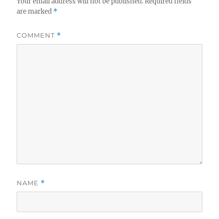
Your email address will not be published.
Required fields
are marked
*
COMMENT
*
NAME
*