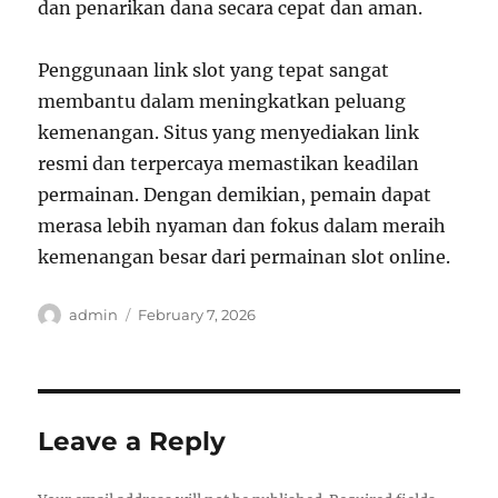
dan penarikan dana secara cepat dan aman.
Penggunaan link slot yang tepat sangat
membantu dalam meningkatkan peluang
kemenangan. Situs yang menyediakan link
resmi dan terpercaya memastikan keadilan
permainan. Dengan demikian, pemain dapat
merasa lebih nyaman dan fokus dalam meraih
kemenangan besar dari permainan slot online.
Author
Posted
admin
February 7, 2026
on
Leave a Reply