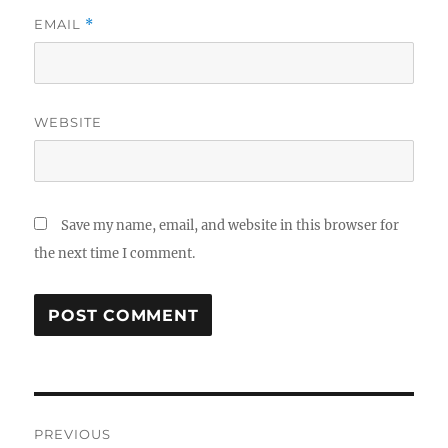
EMAIL
*
WEBSITE
Save my name, email, and website in this browser for
the next time I comment.
Post
PREVIOUS