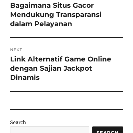
navigation
Bagaimana Situs Gacor
Previous
post:
Mendukung Transparansi
dalam Pelayanan
NEXT
Link Alternatif Game Online
Next
post:
dengan Sajian Jackpot
Dinamis
Search
SEARCH