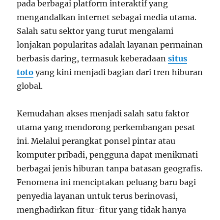
pada berbagai platform interaktif yang
mengandalkan internet sebagai media utama.
Salah satu sektor yang turut mengalami
lonjakan popularitas adalah layanan permainan
berbasis daring, termasuk keberadaan
situs
toto
yang kini menjadi bagian dari tren hiburan
global.
Kemudahan akses menjadi salah satu faktor
utama yang mendorong perkembangan pesat
ini. Melalui perangkat ponsel pintar atau
komputer pribadi, pengguna dapat menikmati
berbagai jenis hiburan tanpa batasan geografis.
Fenomena ini menciptakan peluang baru bagi
penyedia layanan untuk terus berinovasi,
menghadirkan fitur-fitur yang tidak hanya