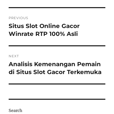
Post
PREVIOUS
navigation
Situs Slot Online Gacor
Previous
post:
Winrate RTP 100% Asli
NEXT
Analisis Kemenangan Pemain
Next
post:
di Situs Slot Gacor Terkemuka
Search