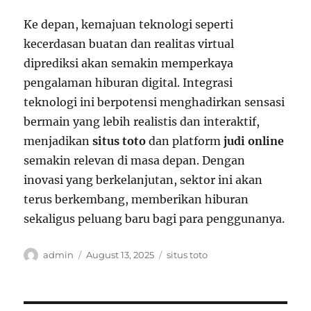
Ke depan, kemajuan teknologi seperti
kecerdasan buatan dan realitas virtual
diprediksi akan semakin memperkaya
pengalaman hiburan digital. Integrasi
teknologi ini berpotensi menghadirkan sensasi
bermain yang lebih realistis dan interaktif,
menjadikan
situs toto
dan platform
judi online
semakin relevan di masa depan. Dengan
inovasi yang berkelanjutan, sektor ini akan
terus berkembang, memberikan hiburan
sekaligus peluang baru bagi para penggunanya.
Author
Posted
Tags
admin
August 13, 2025
situs toto
on