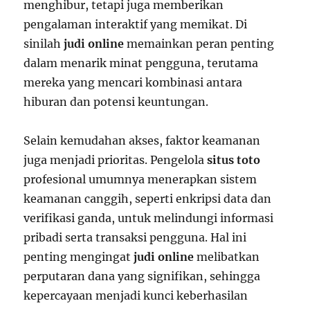
menghibur, tetapi juga memberikan
pengalaman interaktif yang memikat. Di
sinilah
judi online
memainkan peran penting
dalam menarik minat pengguna, terutama
mereka yang mencari kombinasi antara
hiburan dan potensi keuntungan.
Selain kemudahan akses, faktor keamanan
juga menjadi prioritas. Pengelola
situs toto
profesional umumnya menerapkan sistem
keamanan canggih, seperti enkripsi data dan
verifikasi ganda, untuk melindungi informasi
pribadi serta transaksi pengguna. Hal ini
penting mengingat
judi online
melibatkan
perputaran dana yang signifikan, sehingga
kepercayaan menjadi kunci keberhasilan