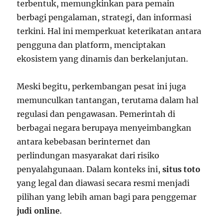
terbentuk, memungkinkan para pemain
berbagi pengalaman, strategi, dan informasi
terkini. Hal ini memperkuat keterikatan antara
pengguna dan platform, menciptakan
ekosistem yang dinamis dan berkelanjutan.
Meski begitu, perkembangan pesat ini juga
memunculkan tantangan, terutama dalam hal
regulasi dan pengawasan. Pemerintah di
berbagai negara berupaya menyeimbangkan
antara kebebasan berinternet dan
perlindungan masyarakat dari risiko
penyalahgunaan. Dalam konteks ini,
situs toto
yang legal dan diawasi secara resmi menjadi
pilihan yang lebih aman bagi para penggemar
judi online
.