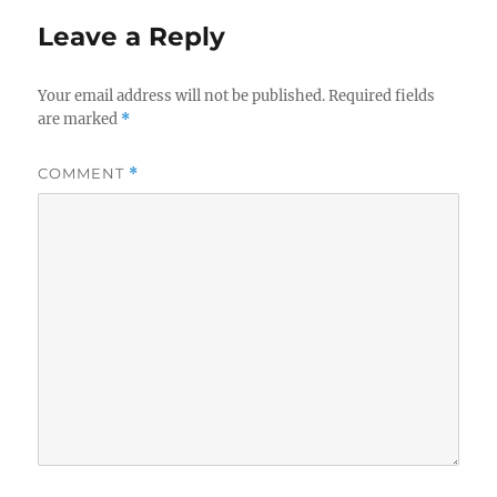
Leave a Reply
Your email address will not be published.
Required fields
are marked
*
COMMENT
*