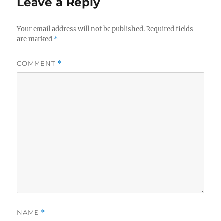
Leave a Reply
Your email address will not be published.
Required fields
are marked
*
COMMENT
*
NAME
*