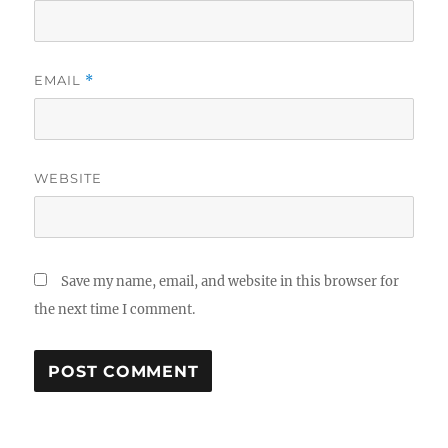
EMAIL
*
WEBSITE
Save my name, email, and website in this browser for
the next time I comment.