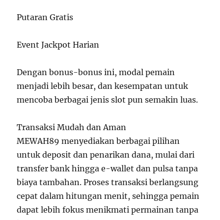
Putaran Gratis
Event Jackpot Harian
Dengan bonus-bonus ini, modal pemain
menjadi lebih besar, dan kesempatan untuk
mencoba berbagai jenis slot pun semakin luas.
Transaksi Mudah dan Aman
MEWAH89 menyediakan berbagai pilihan
untuk deposit dan penarikan dana, mulai dari
transfer bank hingga e-wallet dan pulsa tanpa
biaya tambahan. Proses transaksi berlangsung
cepat dalam hitungan menit, sehingga pemain
dapat lebih fokus menikmati permainan tanpa