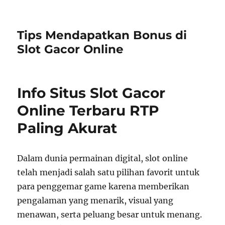
Tips Mendapatkan Bonus di
Slot Gacor Online
Info Situs Slot Gacor
Online Terbaru RTP
Paling Akurat
Dalam dunia permainan digital, slot online
telah menjadi salah satu pilihan favorit untuk
para penggemar game karena memberikan
pengalaman yang menarik, visual yang
menawan, serta peluang besar untuk menang.