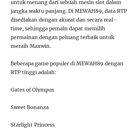
untuk menang dari sebuah mesin slot dalam
jangka waktu panjang. Di MEWAH89, data RTP
disediakan dengan akurat dan secara real-
time, sehingga pemain dapat memilih
permainan dengan peluang terbaik untuk
meraih Maxwin.
Beberapa game populer di MEWAH89 dengan
RTP tinggi adalah:
Gates of Olympus
Sweet Bonanza
Starlight Princess