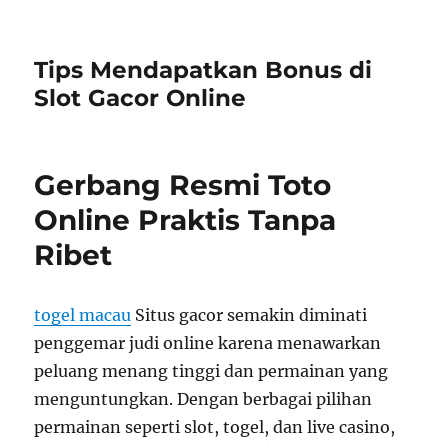
Tips Mendapatkan Bonus di
Slot Gacor Online
Gerbang Resmi Toto
Online Praktis Tanpa
Ribet
togel macau
Situs gacor semakin diminati
penggemar judi online karena menawarkan
peluang menang tinggi dan permainan yang
menguntungkan. Dengan berbagai pilihan
permainan seperti slot, togel, dan live casino,