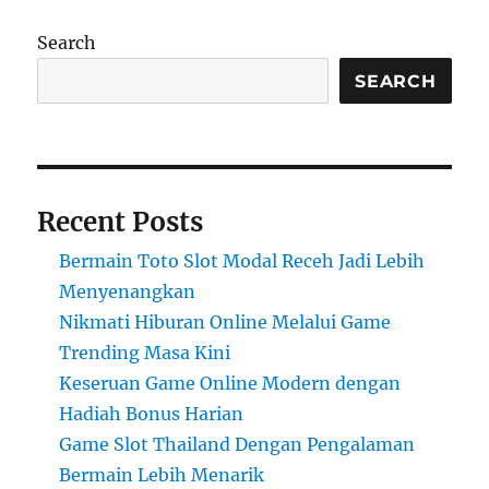
Search
SEARCH
Recent Posts
Bermain Toto Slot Modal Receh Jadi Lebih
Menyenangkan
Nikmati Hiburan Online Melalui Game
Trending Masa Kini
Keseruan Game Online Modern dengan
Hadiah Bonus Harian
Game Slot Thailand Dengan Pengalaman
Bermain Lebih Menarik