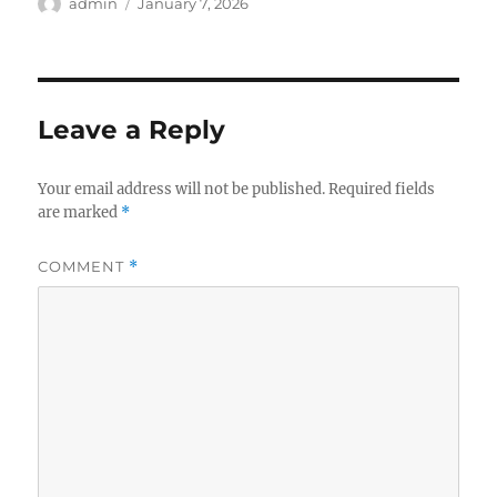
Author
Posted
admin
January 7, 2026
on
Leave a Reply
Your email address will not be published.
Required fields
are marked
*
COMMENT
*