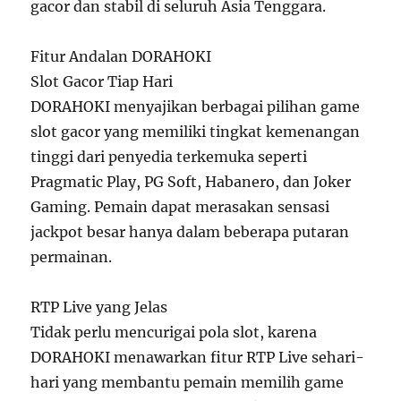
gacor dan stabil di seluruh Asia Tenggara.
Fitur Andalan DORAHOKI
Slot Gacor Tiap Hari
DORAHOKI menyajikan berbagai pilihan game
slot gacor yang memiliki tingkat kemenangan
tinggi dari penyedia terkemuka seperti
Pragmatic Play, PG Soft, Habanero, dan Joker
Gaming. Pemain dapat merasakan sensasi
jackpot besar hanya dalam beberapa putaran
permainan.
RTP Live yang Jelas
Tidak perlu mencurigai pola slot, karena
DORAHOKI menawarkan fitur RTP Live sehari-
hari yang membantu pemain memilih game