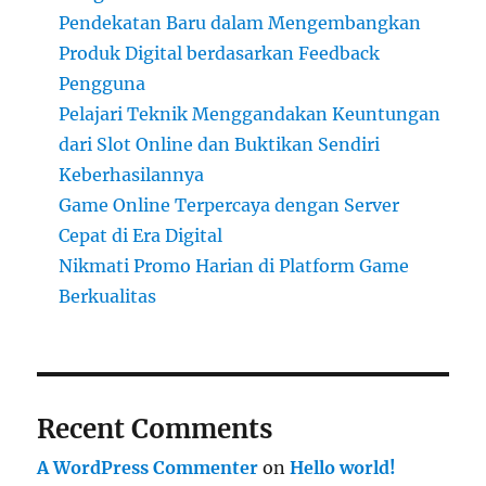
Pendekatan Baru dalam Mengembangkan
Produk Digital berdasarkan Feedback
Pengguna
Pelajari Teknik Menggandakan Keuntungan
dari Slot Online dan Buktikan Sendiri
Keberhasilannya
Game Online Terpercaya dengan Server
Cepat di Era Digital
Nikmati Promo Harian di Platform Game
Berkualitas
Recent Comments
A WordPress Commenter
on
Hello world!