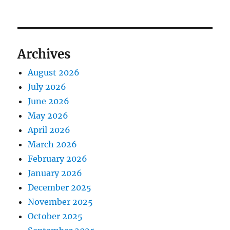
Archives
August 2026
July 2026
June 2026
May 2026
April 2026
March 2026
February 2026
January 2026
December 2025
November 2025
October 2025