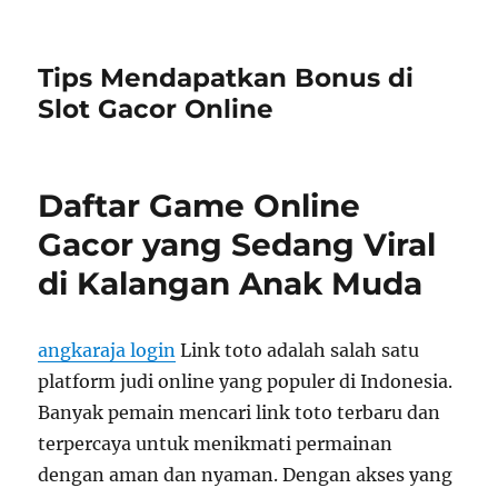
Tips Mendapatkan Bonus di
Slot Gacor Online
Daftar Game Online
Gacor yang Sedang Viral
di Kalangan Anak Muda
angkaraja login
Link toto adalah salah satu
platform judi online yang populer di Indonesia.
Banyak pemain mencari link toto terbaru dan
terpercaya untuk menikmati permainan
dengan aman dan nyaman. Dengan akses yang