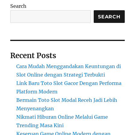
Search
SEARCH
Recent Posts
Cara Mudah Menggandakan Keuntungan di
Slot Online dengan Strategi Terbukti
Link Baru Toto Slot Gacor Dengan Performa
Platform Modern
Bermain Toto Slot Modal Receh Jadi Lebih
Menyenangkan
Nikmati Hiburan Online Melalui Game
Trending Masa Kini
Keseruan Game Online Modern dengan