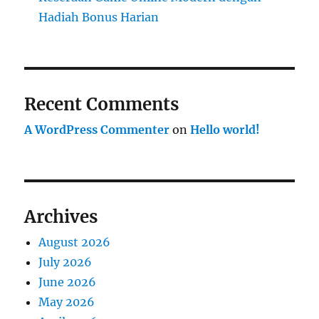
Hadiah Bonus Harian
Recent Comments
A WordPress Commenter
on
Hello world!
Archives
August 2026
July 2026
June 2026
May 2026