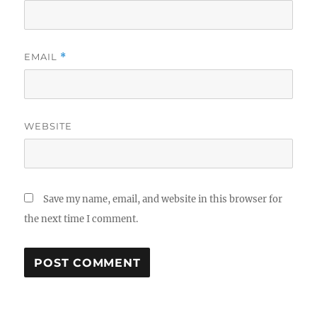
EMAIL
*
WEBSITE
Save my name, email, and website in this browser for
the next time I comment.