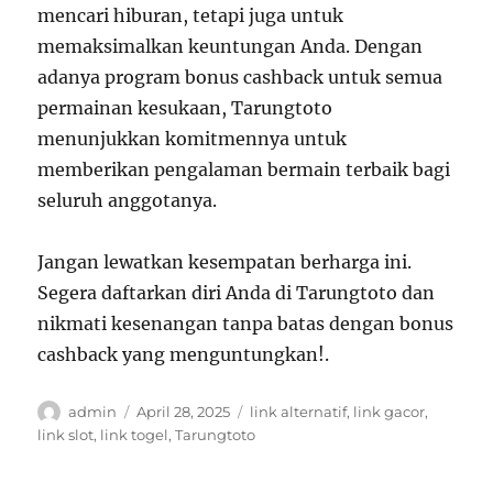
mencari hiburan, tetapi juga untuk
memaksimalkan keuntungan Anda. Dengan
adanya program bonus cashback untuk semua
permainan kesukaan, Tarungtoto
menunjukkan komitmennya untuk
memberikan pengalaman bermain terbaik bagi
seluruh anggotanya.
Jangan lewatkan kesempatan berharga ini.
Segera daftarkan diri Anda di Tarungtoto dan
nikmati kesenangan tanpa batas dengan bonus
cashback yang menguntungkan!.
Author
Posted
Tags
admin
April 28, 2025
link alternatif
,
link gacor
,
on
link slot
,
link togel
,
Tarungtoto