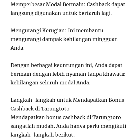
Memperbesar Modal Bermain: Cashback dapat
langsung digunakan untuk bertaruh lagi.
Mengurangi Kerugian: Ini membantu
mengurangi dampak kehilangan mingguan
Anda.
Dengan berbagai keuntungan ini, Anda dapat
bermain dengan lebih nyaman tanpa khawatir
kehilangan seluruh modal Anda.
Langkah-langkah untuk Mendapatkan Bonus
Cashback di Tarungtoto
Mendapatkan bonus cashback di Tarungtoto
sangatlah mudah. Anda hanya perlu mengikuti
langkah-langkah berikut: