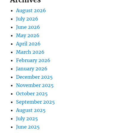
August 2026
July 2026
June 2026
May 2026
April 2026
March 2026
February 2026
January 2026
December 2025
November 2025
October 2025
September 2025
August 2025
July 2025
June 2025