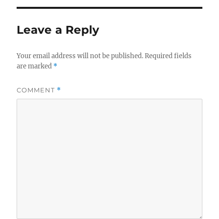
Leave a Reply
Your email address will not be published.
Required fields
are marked
*
COMMENT
*