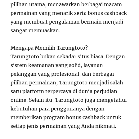
pilihan utama, menawarkan berbagai macam
permainan yang menarik serta bonus cashback
yang membuat pengalaman bermain menjadi
sangat memuaskan.
Mengapa Memilih Tarungtoto?
Tarungtoto bukan sekadar situs biasa. Dengan
sistem keamanan yang solid, layanan
pelanggan yang profesional, dan berbagai
pilihan permainan, Tarungtoto menjadi salah
satu platform terpercaya di dunia perjudian
online. Selain itu, Tarungtoto juga mengetahui
kebutuhan para penggunanya dengan
memberikan program bonus cashback untuk
setiap jenis permainan yang Anda nikmati.