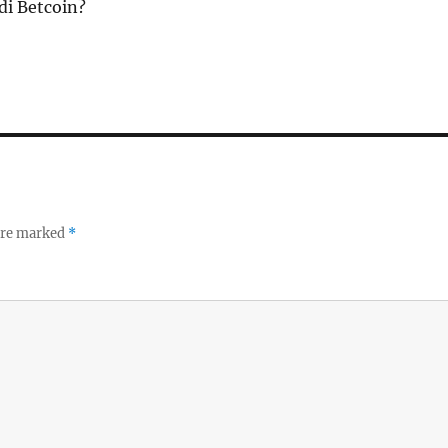
i Betcoin?
 are marked
*