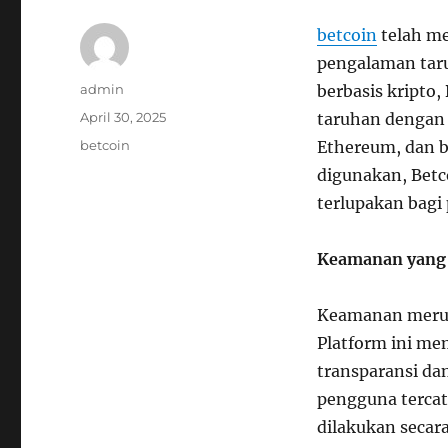
betcoin
telah me
pengalaman taru
Author
admin
berbasis kript
Posted
April 30, 2025
taruhan dengan 
on
Tags
betcoin
Ethereum, dan b
digunakan, Bet
terlupakan bagi 
Keamanan yang 
Keamanan merupa
Platform ini me
transparansi da
pengguna tercat
dilakukan secara