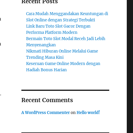
Recent Posts
Cara Mudah Menggandakan Keuntungan di
n
Slot Online dengan Strategi Terbukti
Link Baru Toto Slot Gacor Dengan
Performa Platform Modern
Bermain Toto Slot Modal Receh Jadi Lebih
h
Menyenangkan
Nikmati Hiburan Online Melalui Game
Trending Masa Kini
Keseruan Game Online Modern dengan
Hadiah Bonus Harian
.
Recent Comments
A WordPress Commenter
on
Hello world!