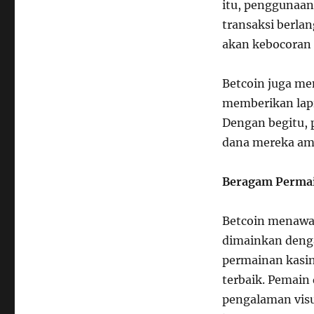
itu, penggunaan
transaksi berla
akan kebocoran 
Betcoin juga men
memberikan lapi
Dengan begitu,
dana mereka am
Beragam Permai
Betcoin menawar
dimainkan denga
permainan kasin
terbaik. Pemain
pengalaman visu