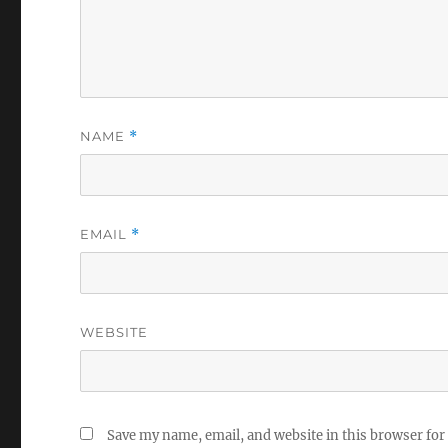
NAME
*
EMAIL
*
WEBSITE
Save my name, email, and website in this browser for