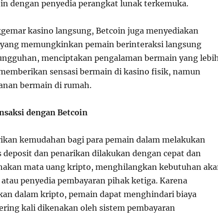
in dengan penyedia perangkat lunak terkemuka.
gemar kasino langsung, Betcoin juga menyediakan
g yang memungkinkan pemain berinteraksi langsung
sungguhan, menciptakan pengalaman bermain yang lebi
ni memberikan sensasi bermain di kasino fisik, namun
nan bermain di rumah.
saksi dengan Betcoin
ikan kemudahan bagi para pemain dalam melakukan
es deposit dan penarikan dilakukan dengan cepat dan
kan mata uang kripto, menghilangkan kebutuhan aka
l atau penyedia pembayaran pihak ketiga. Karena
ukan dalam kripto, pemain dapat menghindari biaya
sering kali dikenakan oleh sistem pembayaran