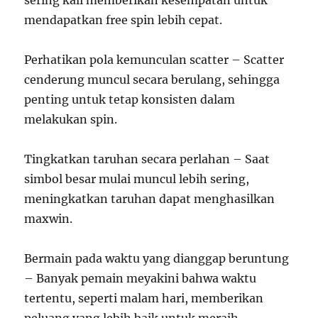
sering kali memberikan kesempatan untuk
mendapatkan free spin lebih cepat.
Perhatikan pola kemunculan scatter – Scatter
cenderung muncul secara berulang, sehingga
penting untuk tetap konsisten dalam
melakukan spin.
Tingkatkan taruhan secara perlahan – Saat
simbol besar mulai muncul lebih sering,
meningkatkan taruhan dapat menghasilkan
maxwin.
Bermain pada waktu yang dianggap beruntung
– Banyak pemain meyakini bahwa waktu
tertentu, seperti malam hari, memberikan