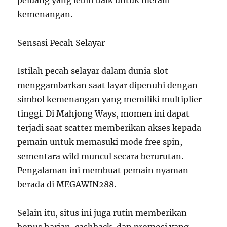
peluang yang lebih baik untuk meraih
kemenangan.
Sensasi Pecah Selayar
Istilah pecah selayar dalam dunia slot
menggambarkan saat layar dipenuhi dengan
simbol kemenangan yang memiliki multiplier
tinggi. Di Mahjong Ways, momen ini dapat
terjadi saat scatter memberikan akses kepada
pemain untuk memasuki mode free spin,
sementara wild muncul secara berurutan.
Pengalaman ini membuat pemain nyaman
berada di MEGAWIN288.
Selain itu, situs ini juga rutin memberikan