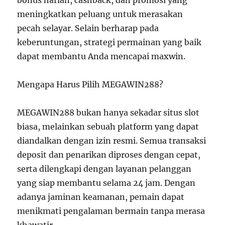
bonus harian, cashback, dan promosi yang
meningkatkan peluang untuk merasakan
pecah selayar. Selain berharap pada
keberuntungan, strategi permainan yang baik
dapat membantu Anda mencapai maxwin.
Mengapa Harus Pilih MEGAWIN288?
MEGAWIN288 bukan hanya sekadar situs slot
biasa, melainkan sebuah platform yang dapat
diandalkan dengan izin resmi. Semua transaksi
deposit dan penarikan diproses dengan cepat,
serta dilengkapi dengan layanan pelanggan
yang siap membantu selama 24 jam. Dengan
adanya jaminan keamanan, pemain dapat
menikmati pengalaman bermain tanpa merasa