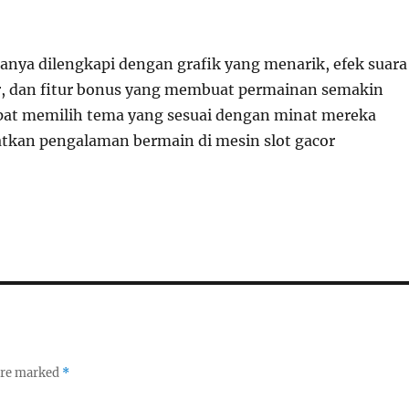
sanya dilengkapi dengan grafik yang menarik, efek suara
, dan fitur bonus yang membuat permainan semakin
pat memilih tema yang sesuai dengan minat mereka
kan pengalaman bermain di mesin slot gacor
 are marked
*