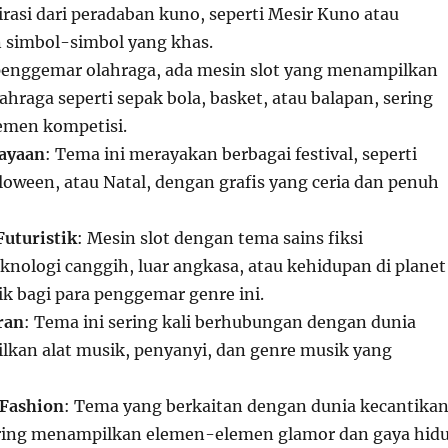
rasi dari peradaban kuno, seperti Mesir Kuno atau
 simbol-simbol yang khas.
 penggemar olahraga, ada mesin slot yang menampilkan
lahraga seperti sepak bola, basket, atau balapan, sering
emen kompetisi.
rayaan
: Tema ini merayakan berbagai festival, seperti
loween, atau Natal, dengan grafis yang ceria dan penuh
Futuristik
: Mesin slot dengan tema sains fiksi
nologi canggih, luar angkasa, atau kehidupan di planet
ik bagi para penggemar genre ini.
ran
: Tema ini sering kali berhubungan dengan dunia
kan alat musik, penyanyi, dan genre musik yang
 Fashion
: Tema yang berkaitan dengan dunia kecantika
ering menampilkan elemen-elemen glamor dan gaya hid