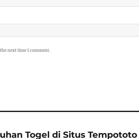
 the next time I comment.
uhan Togel di Situs Tempototo