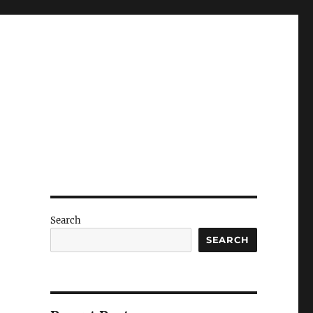
Search
SEARCH