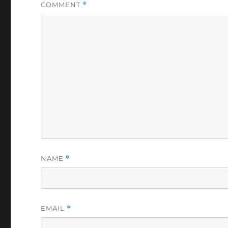
COMMENT
*
NAME
*
EMAIL
*