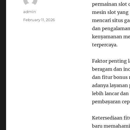
permainan slot o
Author
admin
mesin slot yan
Posted
February 11, 2026
mencari situs 
on
dan pengalaman
kenyamanan menj
terpercaya.
Faktor penting l
beragam dan ino
dan fitur bonu
adanya layanan 
lebih lancar da
pembayaran cep
Ketersediaan fi
baru memahami ca