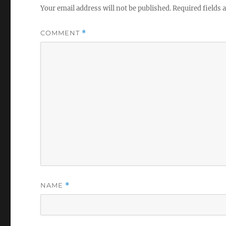
Your email address will not be published.
Required fields
COMMENT
*
NAME
*