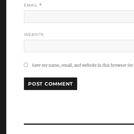
EMAIL
*
WEBSITE
Save my name, email, and website in this browser for
Post