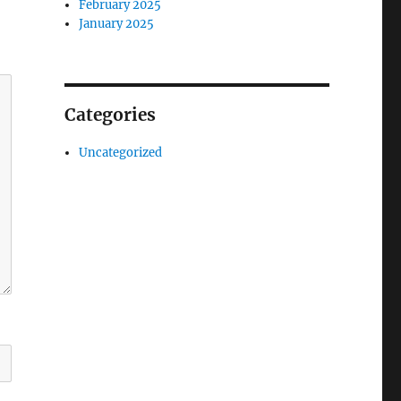
February 2025
January 2025
Categories
Uncategorized