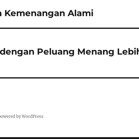
an Kemenangan Alami
d dengan Peluang Menang Lebi
powered by WordPress