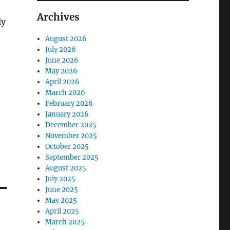
Archives
ly
August 2026
July 2026
June 2026
May 2026
April 2026
March 2026
February 2026
January 2026
December 2025
November 2025
October 2025
September 2025
August 2025
July 2025
June 2025
May 2025
April 2025
March 2025