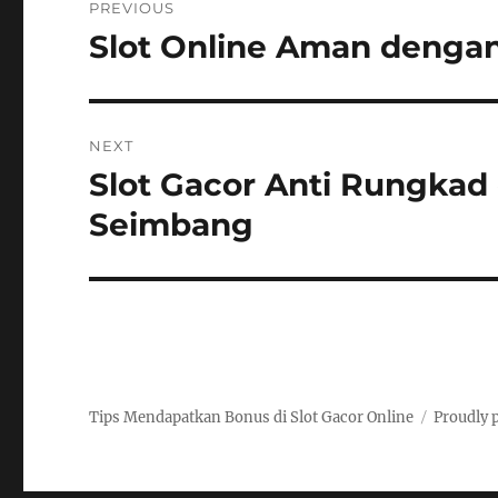
PREVIOUS
navigation
Slot Online Aman deng
Previous
post:
NEXT
Slot Gacor Anti Rungka
Next
post:
Seimbang
Tips Mendapatkan Bonus di Slot Gacor Online
Proudly 