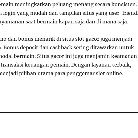
ain meningkatkan peluang menang secara konsisten.
em login yang mudah dan tampilan situs yang user-friend
amanan saat bermain kapan saja dan di mana saja.
o dan bonus menarik di situs slot gacor juga menjadi
a. Bonus deposit dan cashback sering ditawarkan untuk
dal bermain. Situs gacor ini juga menjamin keamanan
n transaksi keuangan pemain. Dengan layanan terbaik,
 menjadi pilihan utama para penggemar slot online.