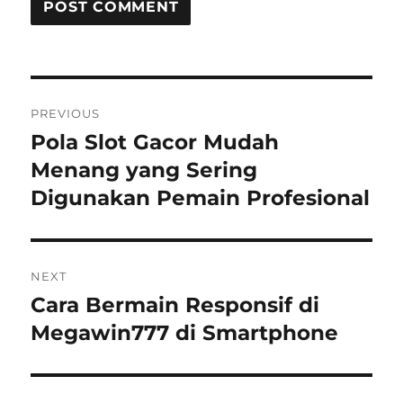
Post
PREVIOUS
navigation
Pola Slot Gacor Mudah
Previous
post:
Menang yang Sering
Digunakan Pemain Profesional
NEXT
Cara Bermain Responsif di
Next
post:
Megawin777 di Smartphone